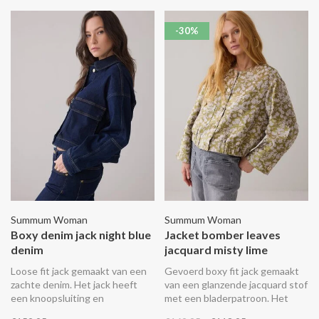
-30%
Summum Woman
Summum Woman
Boxy denim jack night blue
Jacket bomber leaves
denim
jacquard misty lime
Loose fit jack gemaakt van een
Gevoerd boxy fit jack gemaakt
zachte denim. Het jack heeft
van een glanzende jacquard stof
een knoopsluiting en
met een bladerpatroon. Het
opgestikte zakken met
jasje is afgewerkt met