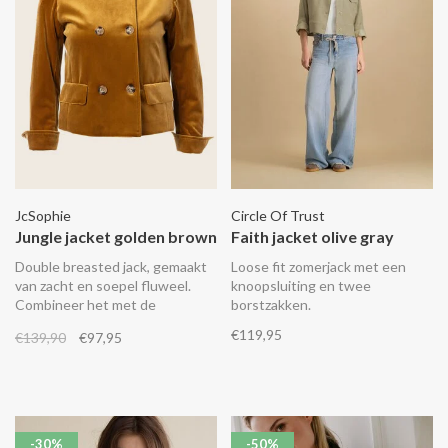
JcSophie
Circle Of Trust
Jungle jacket golden brown
Faith jacket olive gray
Double breasted jack, gemaakt
Loose fit zomerjack met een
van zacht en soepel fluweel.
knoopsluiting en twee
Combineer het met de
borstzakken.
bijpassende Japan broek.
€119,95
€139,90
€97,95
-30%
-50%