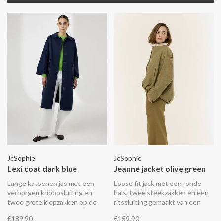
JcSophie
JcSophie
Lexi coat dark blue
Jeanne jacket olive green
Lange katoenen jas met een
Loose fit jack met een ronde
verborgen knoopsluiting en
hals, twee steekzakken en een
twee grote klepzakken op de
ritssluiting gemaakt van een
zijkant. De jas heeft elastiek aan
blend van wol en polyester.
€189,90
€159,90
de achterkant waarmee het