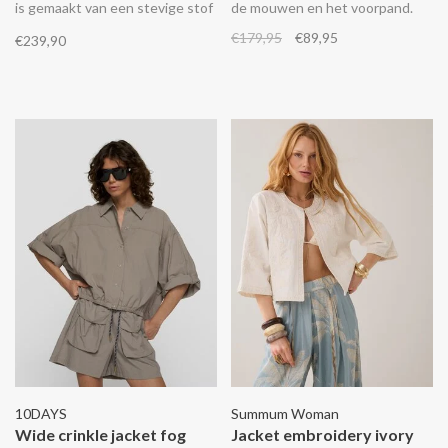
is gemaakt van een stevige stof
de mouwen en het voorpand.
en de voering is gemaakt van
€179,95
€89,95
€239,90
zachte teddy stof. De
opstaande kraag beschermt je
nek tegen de wind en zorgt voor
extra comfort.
10DAYS
Summum Woman
Wide crinkle jacket fog
Jacket embroidery ivory