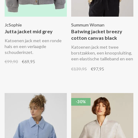
JcSophie
Summum Woman
Jutta jacket mid grey
Batwing jacket breezy
cotton canvas black
Katoenen jack met een ronde
hals en een verlaagde
Katoenen jack met twee
schouderinzet.
borstzakken, een knoopsluiting,
een elastische tailleband en een
€99,90
€69,95
geplooide achterkant.
€139,95
€97,95
Combineer het met de
bijpassende broek (4s2916).
-30%