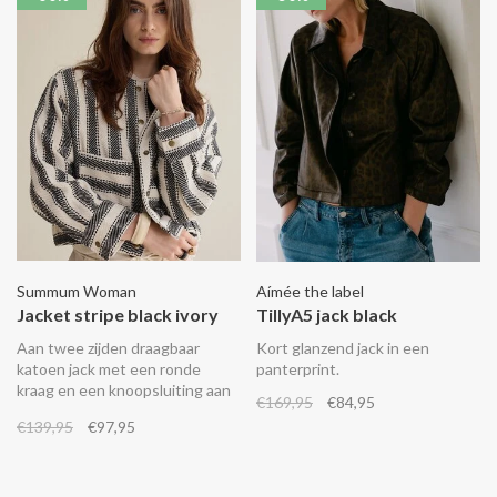
Summum Woman
Aímée the label
Jacket stripe black ivory
TillyA5 jack black
Aan twee zijden draagbaar
Kort glanzend jack in een
katoen jack met een ronde
panterprint.
kraag en een knoopsluiting aan
€169,95
€84,95
beide kanten. De gestreepte
€139,95
€97,95
kant heeft 2 grote opgestikte
zakken op de voorkant.