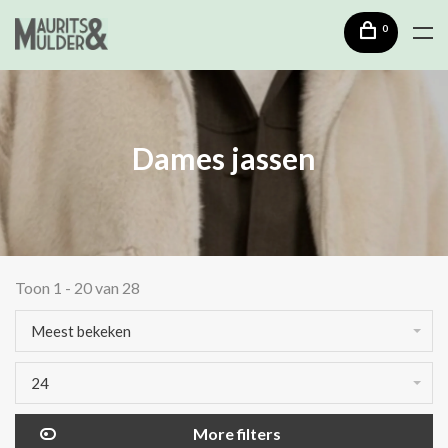
0
Dames jassen
Toon 1 - 20 van 28
Meest bekeken
24
More filters