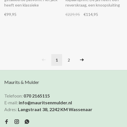
heeft een klassieke
reverskraag, een knoopsluiting
overhemdkraag, een
met grote knopen en
€99,95
€229,95
€114,95
knoopsluiting en opgestikte
klepzakken op de voorkant. NB
zakken met een rafelrand
alles van Dame Blanche valt 1
maat kleiner. Dus heb je maat
38, neem dan 40.
1
2
Maurits & Mulder
Telefoon:
070 2165115
E-mail:
info@mauritsenmulder.nl
Adres:
Langstraat 38, 2242 KM Wassenaar