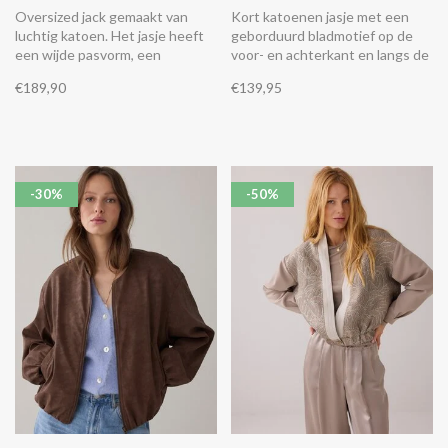
Oversized jack gemaakt van
Kort katoenen jasje met een
luchtig katoen. Het jasje heeft
geborduurd bladmotief op de
een wijde pasvorm, een
voor- en achterkant en langs de
klassieke kraag met een
mouwen. Het borduurwerk is
€189,90
€139,95
drukknoopsluiting, twee
versierd met kraaltjes. Het jack
steekzakken, een elastische
heeft een katoenvoile voering,
tailleband en een geborduurd
een ronde hals met een enkele
'10' monogram op de
knoopsluiting en driekwart
linkerborst.
kimonomouwen.
-30%
-50%