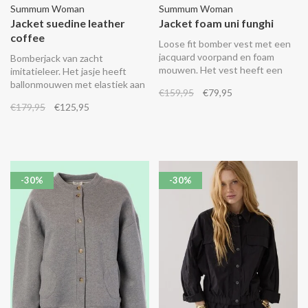
Summum Woman
Summum Woman
Jacket suedine leather
Jacket foam uni funghi
coffee
Loose fit bomber vest met een
jacquard voorpand en foam
Bomberjack van zacht
mouwen. Het vest heeft een
imitatieleer. Het jasje heeft
elastische boord en glimmende
ballonmouwen met elastiek aan
€159,95
€79,95
lurex details. Combineer het
de binnenzijde van de
€179,95
€125,95
met de bijpassende foam
manchetten, strookzakken, een
pantalon 4s2369.
ritssluiting en een ballonefect
onderzoom. Combineer het met
de bijpassende broek 4s2948.
-30%
-30%