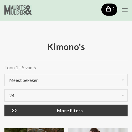
0
Kimono's
Toon 1 - 5 van 5
Meest bekeken
24
More filters