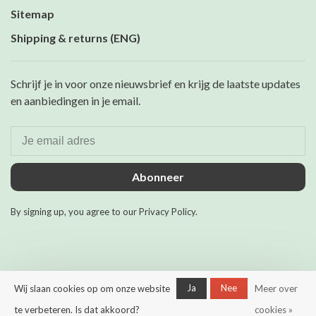
Sitemap
Shipping & returns (ENG)
Schrijf je in voor onze nieuwsbrief en krijg de laatste updates
en aanbiedingen in je email.
Abonneer
By signing up, you agree to our Privacy Policy.
Ja
Nee
Wij slaan cookies op om onze website
Meer over
© Copyright 2026 Maurits &
Mulder
- Powered by
Lightspeed
-
te verbeteren. Is dat akkoord?
cookies »
Theme by
Huysmans.me