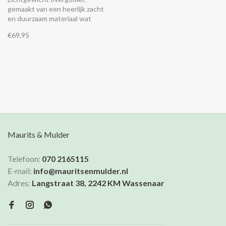
gemaakt van een heerlijk zacht
en duurzaam materiaal wat
aanvoelt als zijde. Ze is halflang
€69,95
met een open voorkant en wijde
mouwen, perfect in de zomer
over een jurk of broek of draag
het op het strand over je
badpak.
Maurits & Mulder
Telefoon:
070 2165115
E-mail:
info@mauritsenmulder.nl
Adres:
Langstraat 38, 2242 KM Wassenaar