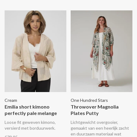
maakt je outfit af!
maakt je outfit af!
Cream
One Hundred Stars
Emilia short kimono
Throwover Magnolia
perfectly pale melange
Plates Putty
Loose fit geweven kimono,
Lichtgewicht overgooier,
versierd met borduurwerk.
gemaakt van een heerlijk zacht
en duurzaam materiaal wat