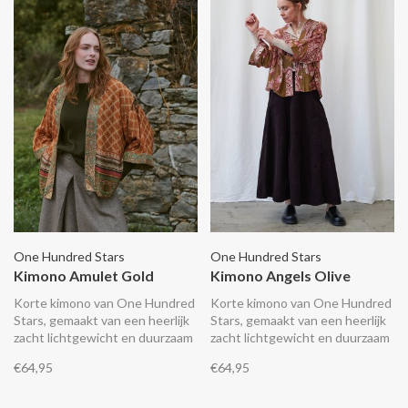
One Hundred Stars
One Hundred Stars
Kimono Amulet Gold
Kimono Angels Olive
Korte kimono van One Hundred
Korte kimono van One Hundred
Stars, gemaakt van een heerlijk
Stars, gemaakt van een heerlijk
zacht lichtgewicht en duurzaam
zacht lichtgewicht en duurzaam
materiaal met een gevoel van
materiaal met een gevoel van
€64,95
€64,95
zijde. De kimono valt tot op de
zijde. De kimono valt tot op de
heup en heeft 3/4 mouwen.
heup en heeft 3/4 mouwen.
Makkelijk te combineren en
Makkelijk te combineren en