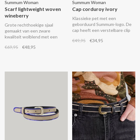
Summum Woman
Summum Woman
Scarf lightweight woven
Cap corduroy ivory
wineberry
Klassieke pet met een
geborduurd Summum-logo. De
Grote rechthoekige sjaal
cap heeft een verstelbare clip
gemaakt van een zware
aan de achterkant.
kwaliteit wolblend met een
€49,95
€34,95
lichte wafelstructuur. De sjaal is
€69,95
€48,95
rondom raw edge afgewerkt.