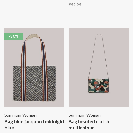
voorkant en heeft een kleine
€59,95
binnenzak.
-30%
Summum Woman
Summum Woman
Bag blue jacquard midnight
Bag beaded clutch
blue
multicolour