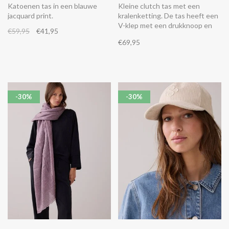
Katoenen tas in een blauwe
Kleine clutch tas met een
jacquard print.
kralenketting. De tas heeft een
V-klep met een drukknoop en
€59,95
€41,95
een kleine binnenzak.
€69,95
-30%
-30%