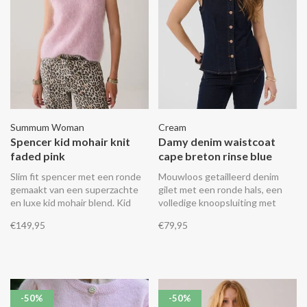
Summum Woman
Cream
Spencer kid mohair knit
Damy denim waistcoat
faded pink
cape breton rinse blue
Slim fit spencer met een ronde
Mouwloos getailleerd denim
gemaakt van een superzachte
gilet met een ronde hals, een
en luxe kid mohair blend. Kid
volledige knoopsluiting met
mohair is de fijnste mohair,
goudkleurige knopen en
€149,95
€79,95
afkomstig van de eerste
contrasterende stiksels op de
schering van een jonge
naden.
angorageit.
-50%
-50%