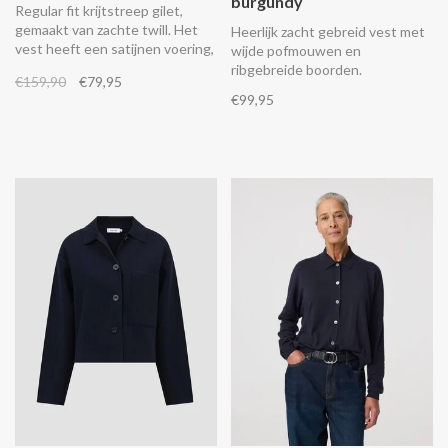
burgundy
Regular fit krijtstreep gilet,
gemaakt van zachte twill. Het
Heerlijk zacht gebreid vest met
vest heeft een satijnen voering,
wijde pofmouwen en
een knoopsluiting, nepzakken
ribgebreide boorden.
€159,90
€79,95
op de voorkante, een
€99,95
verstelbare riem op de rug en
tape-details op de zijnaden.
Combineer het met de
bijpassende krijtstreep pantalo