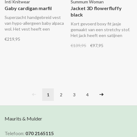
Inti Knitwear
Summum Woman
Gaby cardigan marfil
Jacket 3D flowerfluffy
black
Superzacht handgebreid vest
van hypo-allergeen baby alpaca
Kort gevoerd boxy fit jasje
wol. Het vest heeft een
gemaakt van een stretchy stof.
ingebreid patroon op de
Het jack heeft een satijnen
€219,95
mouwen en een knoopsluiting
knoopsluiting met verschillende
€139,95
€97,95
aan de voorkant.
fancy knopen.
1
2
3
4
Maurits & Mulder
Telefoon:
070 2165115