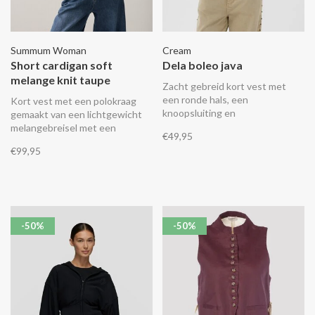
Summum Woman
Cream
Short cardigan soft
Dela boleo java
melange knit taupe
Zacht gebreid kort vest met
een ronde hals, een
Kort vest met een polokraag
knoopsluiting en
gemaakt van een lichtgewicht
driekwartsmouwen.
melangebreisel met een
€49,95
ingebreide streep. Het vest
€99,95
heeft een rechte pasvorm,
fancy knoopjes en twee fake
zakken op de voorkant.
-50%
-50%