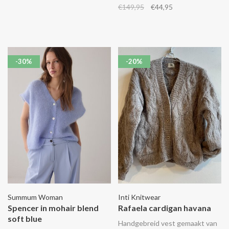
€149,95
€44,95
-30%
-20%
Summum Woman
Inti Knitwear
Spencer in mohair blend
Rafaela cardigan havana
soft blue
Handgebreid vest gemaakt van