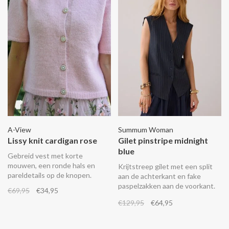
A-View
Summum Woman
Lissy knit cardigan rose
Gilet pinstripe midnight
blue
Gebreid vest met korte
mouwen, een ronde hals en
Krijtstreep gilet met een split
pareldetails op de knopen.
aan de achterkant en fake
paspelzakken aan de voorkant.
€69,95
€34,95
Combineer het met de
€129,95
€64,95
bijpassende broek 4s2878.