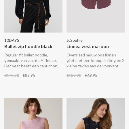
10DAYS
JcSophie
Ballet zip hoodie black
Linnea vest maroon
Regular fit ballet hoodie,
Oversized mouwloos linnen
gemaakt van zacht LA fleece.
gilet met een knoopsluiting en 2
Het vest heeft een capuchon,
kleine zakjes aan de voorkant.
afneembare schoudervullingen,
Combineer het met de
€179,90
€89,95
€139,90
€69,95
een verlaagde schouderinzet,
bijpassende Loire pantalon.
een geborduurd '10' monogram
op de linkermouw en een
geborduurde 'curly 10' op de
linkerborst.