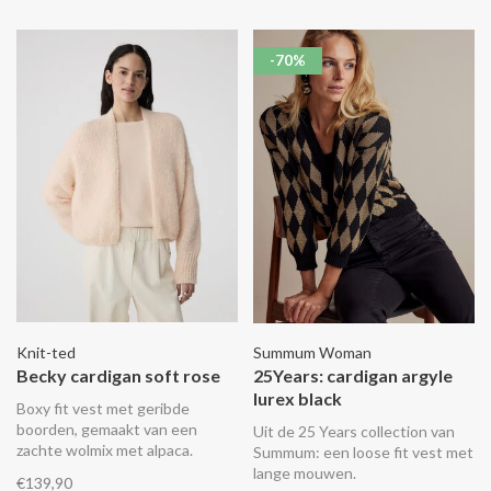
-70%
Knit-ted
Summum Woman
Becky cardigan soft rose
25Years: cardigan argyle
lurex black
Boxy fit vest met geribde
boorden, gemaakt van een
Uit de 25 Years collection van
zachte wolmix met alpaca.
Summum: een loose fit vest met
lange mouwen.
€139,90