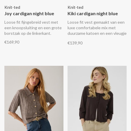
Knit-ted
Knit-ted
Joy cardigan night blue
Kiki cardigan night blue
Loose fit fijngebreid vest met
Loose fit vest gemaakt van een
een knoopsluiting en een grote
luxe comfortabele mix met
borstzak op de linkerkant.
duurzame katoen en een vleugje
zijde. Het vest heeft een
€169,90
€139,90
polokraag, ribgebreide zomen en
een knoopsluiting die is
afgewerkt met parelmoer
knopen.