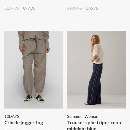
achterkant. De broek is versierd
elastische tailleband en een
€139,95
€97,95
€109,95
€76,95
met geborduurde bloemen.
koordsluiting met gouden
details. Combineer het met de
bijpassende top.
10DAYS
Summum Woman
Crinkle jogger fog
Trousers pinstripe scuba
midnight blue