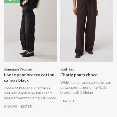
Summum Woman
Knit-ted
Loose pant breezy cotton
Charly pants choco
canvas black
Wide leg pantalon gemaakt van
gewassen katoenen twill. De
Loose fit katoenen pantalon
broek heeft 2 kleine
met een elastische tailleband
bandplooien op de voorkant en
met een koordsluiting. De broek
€149,90
een elastische tailleband aan de
heeft wijde pijpen met een
€139,95
€97,95
achterkant.
omslag, twee steekzakken met
een knoopsluiting en twee