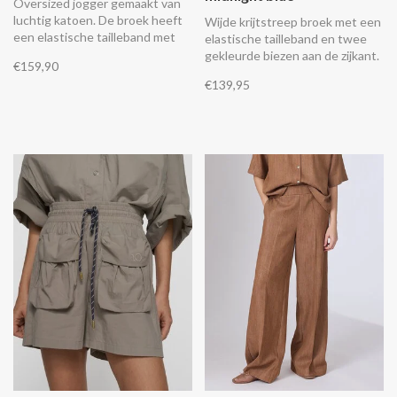
Oversized jogger gemaakt van
luchtig katoen. De broek heeft
Wijde krijtstreep broek met een
een elastische tailleband met
elastische tailleband en twee
trekkoord, een lage taille, twee
gekleurde biezen aan de zijkant.
€159,90
opgestikte zakken, elastische
Combineer het met de
€139,95
boorden rond de enkels en een
bijpassende krijtstreep top.
geborduurd '10' monogram
borduring op de linker zak.