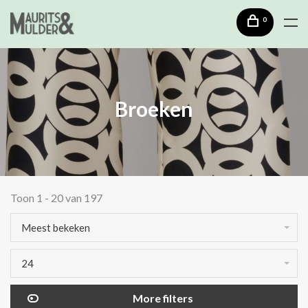
0
Broeken
Toon 1 - 20 van 197
Meest bekeken
24
More filters