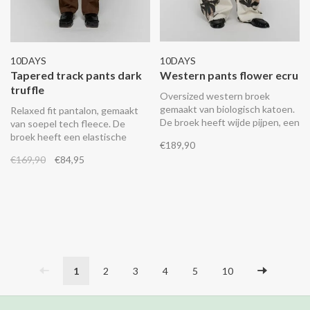
10DAYS
10DAYS
Tapered track pants dark
Western pants flower ecru
truffle
Oversized western broek
gemaakt van biologisch katoen.
Relaxed fit pantalon, gemaakt
De broek heeft wijde pijpen, een
van soepel tech fleece. De
tailleband met elastiek aan de
broek heeft een elastische
€189,90
achterkant en een knoop- en
tailleband met trekkoord,
€169,90
€84,95
ritssluiting, steekzakken voor,
steekzakken, fijne pintuck-
opgestikte zakken achter en
naden op de voor- en
een geborduurd '10' monogram
achterkant, een fake achterzak
op de linker pijp.
en een geborduurd '10'
monogram op de linker
broekspijp.
1
2
3
4
5
10