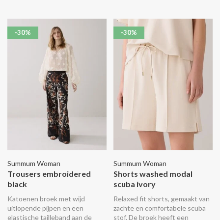
kontzakken. Combineer het met
het bijpassende Batwing jack.
-30%
-30%
Summum Woman
Summum Woman
Trousers embroidered
Shorts washed modal
black
scuba ivory
Katoenen broek met wijd
Relaxed fit shorts, gemaakt van
uitlopende pijpen en een
zachte en comfortabele scuba
elastische tailleband aan de
stof. De broek heeft een