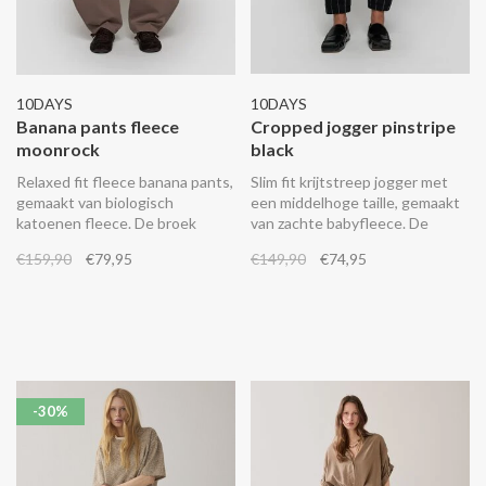
10DAYS
10DAYS
Banana pants fleece
Cropped jogger pinstripe
moonrock
black
Relaxed fit fleece banana pants,
Slim fit krijtstreep jogger met
gemaakt van biologisch
een middelhoge taille, gemaakt
katoenen fleece. De broek
van zachte babyfleece. De
heeft een elastische tailleband
broek heeft een elastische
€159,90
€79,95
€149,90
€74,95
met een ceintuur met dubbele
tailleband met trekkoord,
D-sluiting, riemlussen,
steekzakken, een fake
steekzakken, een fake
achterzak, elastische boorden
achterzak en een geborduurd
en een geborduurd ‘mini stripes’
‘10’ monogram op de linker
logo op de linker broekspijp
broekspijp.
-30%