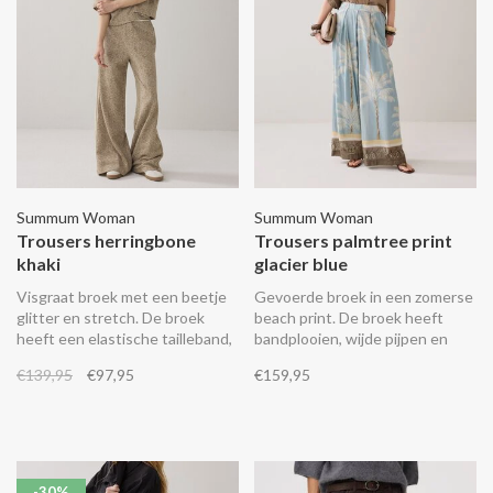
Summum Woman
Summum Woman
Trousers herringbone
Trousers palmtree print
khaki
glacier blue
Visgraat broek met een beetje
Gevoerde broek in een zomerse
glitter en stretch. De broek
beach print. De broek heeft
heeft een elastische tailleband,
bandplooien, wijde pijpen en
steekzakken en een bies op de
een elastische tailleband aan de
€139,95
€97,95
€159,95
zijkant. Combineer het met de
achterkant.
bijpassende top 3s5246.
-30%