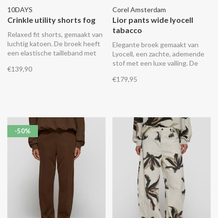
10DAYS
Corel Amsterdam
Crinkle utility shorts fog
Lior pants wide lyocell
tabacco
Relaxed fit shorts, gemaakt van
luchtig katoen. De broek heeft
Elegante broek gemaakt van
een elastische tailleband met
Lyocell, een zachte, ademende
trekkoord, 3D utility-zakken op
stof met een luxe valling. De
€139,90
de voorkant en een geborduurd
broek heeft een middelhoge
€179,95
'10' monogram op de linker zak.
taille met een gladde tailleband
aan de voorkant en een
elastische band aan de
achterkant, steekzakken voor
en paspelzakken met knoop
achter
-50%