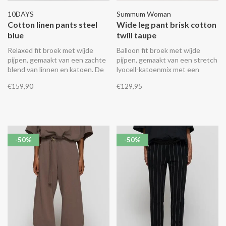
10DAYS
Summum Woman
Cotton linen pants steel
Wide leg pant brisk cotton
blue
twill taupe
Relaxed fit broek met wijde
Balloon fit broek met wijde
pijpen, gemaakt van een zachte
pijpen, gemaakt van een stretch
blend van linnen en katoen. De
lyocell-katoenmix met een
broek heeft een elastische
crispy maar zachte feel. De
€159,90
€129,95
tailleband met trekkoord,
broek heeft een hoge taille met
riemlussen, schuine
een elastische achterkant en
steekzakken, een fake
plooien aan de zijkant.
achterzak en een geborduurd
‘10’ monogram op de linker
broekspijp.
-50%
-50%