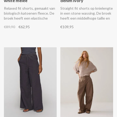
white melee
denim ivory
Relaxed fit shorts, gemaakt van
Straight fit shorts op knielengte
biologisch katoenen fleece. De
in een stone wassing. De broek
broek heeft een elastische
heeft een middelhoge taille en
tailleband met trekkoord,
een raw edge zoom.
€89,90
€62,95
€109,95
schuine steekzakken, een
geborduurde ‘10’ op de linker
broekspijp en een fake
paspelzak achter.