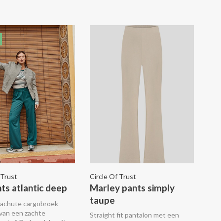
met de bijpassende Mae blouse.
 Trust
Circle Of Trust
nts atlantic deep
Marley pants simply
taupe
rachute cargobroek
van een zachte
Straight fit pantalon met een