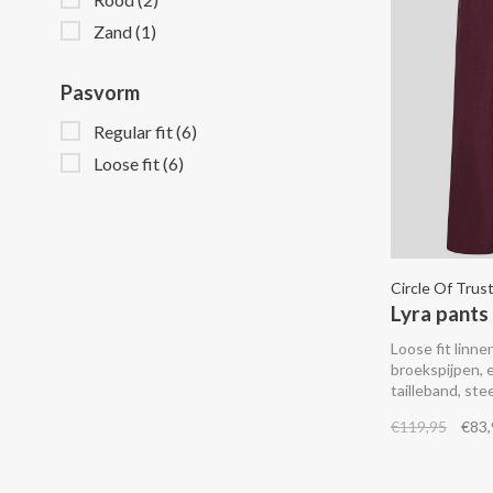
Zand
(1)
Pasvorm
Regular fit
(6)
Loose fit
(6)
Circle Of Trus
Lyra pant
Loose fit linn
broekspijpen, 
tailleband, st
achterzak.
€119,95
€83,