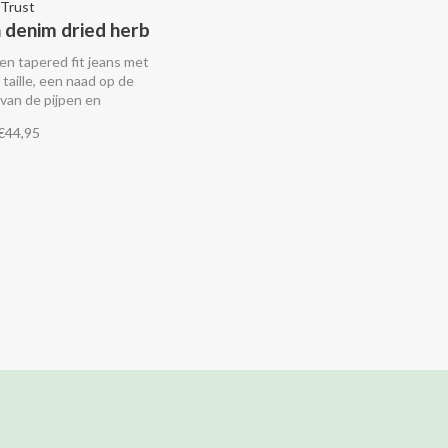
 Trust
 denim dried herb
n tapered fit jeans met
taille, een naad op de
van de pijpen en
ken aan de voor- en
€44,95
t.