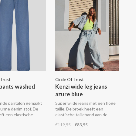
 Trust
Circle Of Trust
pants washed
Kenzi wide leg jeans
azure blue
lende pantalon gemaakt
Super wijde jeans met een hoge
dunne denim stof. De
taille. De broek heeft een
ft een elastische
elastische tailleband aan de
d, steekzakken en een
achterkant met een bijpassende
€119,95
€83,95
k. Combineer het met de
ceintuur, steekzakken en
nde Fawn blouse.
achterzakken. Combineer het