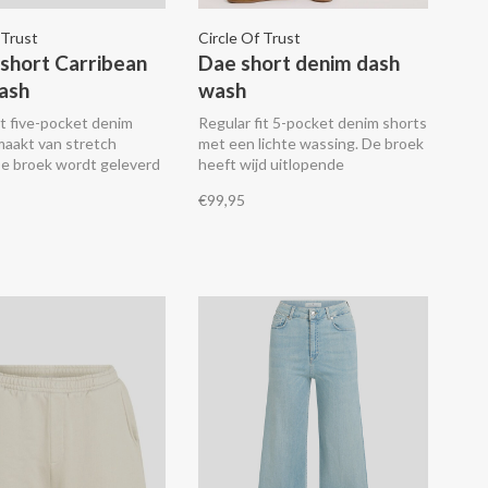
 Trust
Circle Of Trust
 short Carribean
Dae short denim dash
ash
wash
it five-pocket denim
Regular fit 5-pocket denim shorts
maakt van stretch
met een lichte wassing. De broek
De broek wordt geleverd
heeft wijd uitlopende
ecoratief sjaaltje.
broekspijpen, een gulp met een
€99,95
ritssluiting en riemlussen en
wordt geleverd met een
decoratief sjaaltje.