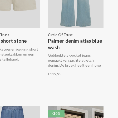
 Trust
Circle Of Trust
 short stone
Palmer denim atlas blue
wash
 katoenen jogging short
 steekzakken en een
Gebleekte 5-pocket jeans
e tailleband.
gemaakt van zachte stretch
denim. De broek heeft een hoge
taille en wijde pijpen.
€129,95
-30%