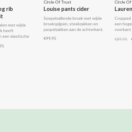
t
Circle Of Trust
Circle Of
eg rib
Louise pants cider
Lauren
it
Soepelvallende broek met wijde
Cropped e
broekspijpen, steekzakken en
een hoge 
alon met wijde
paspelzakken aan de achterkant.
voorkant 
ek heeft
steekzak
 een elastische
€99,95
€89,95
achterkan
mbineer het met de
95
orence blazer.