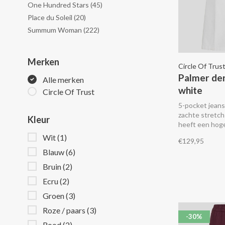
One Hundred Stars
(45)
Place du Soleil
(20)
Summum Woman
(222)
Merken
Circle Of Trus
Palmer de
Alle merken
white
Circle Of Trust
5-pocket jean
zachte stretch
Kleur
heeft een hoge 
pijpen.
Wit
(1)
€129,95
Blauw
(6)
Bruin
(2)
Ecru
(2)
Groen
(3)
Roze / paars
(3)
-30%
Rood
(2)