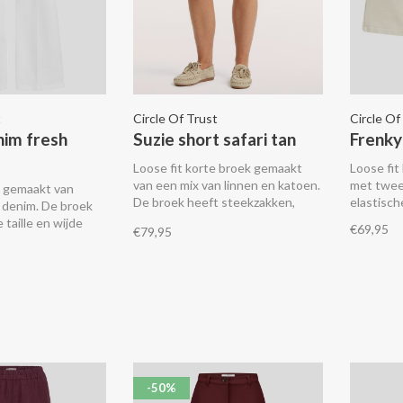
t
Circle Of Trust
Circle Of
nim fresh
Suzie short safari tan
Frenky
Loose fit korte broek gemaakt
Loose fit
van een mix van linnen en katoen.
met twee
s gemaakt van
De broek heeft steekzakken,
elastisch
 denim. De broek
kontzakken en een elastische
taille en wijde
€69,95
€79,95
tailleband.
-50%