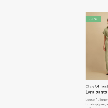
-50%
Circle Of Trus
Lyra pants 
Loose fit linn
broekspijpen, 