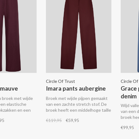
t
Circle Of Trust
Circle Of
s mauve
Imara pants aubergine
Grace 
denim
en broek met wijde
Broek met wijde pijpen gemaakt
een elastische
van een zachte stretch stof. De
Wijd val
eekzakken en een
broek heeft een middelhoge taille
van een 
met riemlussen aan de tailleband
broek hee
95
€119,95
€59,95
en twee steekzakken. Combineer
tailleban
€99,95
het met de Ruby trui.
achterza
bijpasse