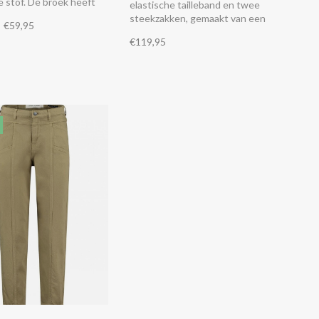
e stof. De broek heeft
elastische tailleband en twee
ische tailleband,
steekzakken, gemaakt van een
€59,95
ken, klepzakken op de de
polyester / viscose mix met
€119,95
n een verstelbaar
stretch.
 aan de onderkant.