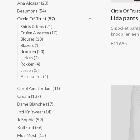
Ana Alcazar
(23)
Beaumont
(54)
Circle Of Trus
Lida pants
Circle Of Trust
(87)
Shirts & tops
(21)
5-pocket pant
Truien & vesten
(10)
knoop- en een r
Blouses
(18)
€119,95
Blazers
(1)
Broeken
(23)
Jurken
(2)
Rokken
(4)
Jassen
(3)
Accessoires
(4)
Corel Amsterdam
(41)
Cream
(137)
Dame Blanche
(17)
Inti Knitwear
(14)
JcSophie
(59)
Knit-ted
(56)
Mos Mosh
(15)