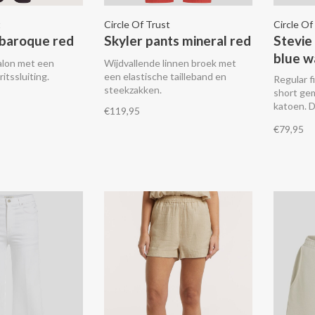
t
Circle Of Trust
Circle Of
 baroque red
Skyler pants mineral red
Stevie
blue w
alon met een
Wijdvallende linnen broek met
itssluiting.
een elastische tailleband en
Regular f
steekzakken.
short ge
katoen. 
€119,95
met een d
€79,95