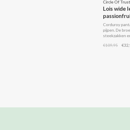
Circle Of Trus
Lois wide l
passionfru
Corduroy pant
pijpen. De bro
steekzakken en
tailleband. Co
€109,95
€32,
bijpassende Fl