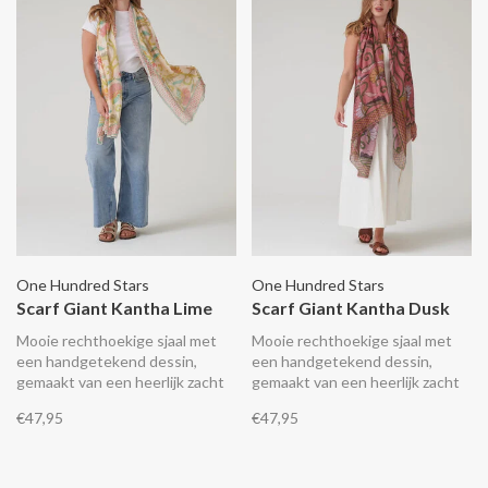
One Hundred Stars
One Hundred Stars
Scarf Giant Kantha Lime
Scarf Giant Kantha Dusk
Mooie rechthoekige sjaal met
Mooie rechthoekige sjaal met
een handgetekend dessin,
een handgetekend dessin,
gemaakt van een heerlijk zacht
gemaakt van een heerlijk zacht
lichtgewicht en duurzaam
lichtgewicht en duurzaam
€47,95
€47,95
materiaal wat aanvoelt als zijde.
materiaal wat aanvoelt als zijde.