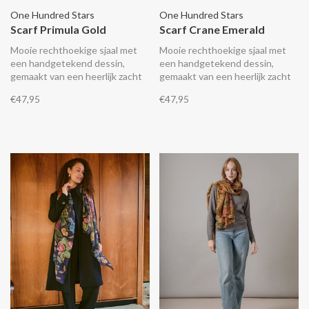
One Hundred Stars
One Hundred Stars
Scarf Primula Gold
Scarf Crane Emerald
Mooie rechthoekige sjaal met
Mooie rechthoekige sjaal met
een handgetekend dessin,
een handgetekend dessin,
gemaakt van een heerlijk zacht
gemaakt van een heerlijk zacht
lichtgewicht en duurzaam
lichtgewicht en duurzaam
€47,95
€47,95
materiaal wat aanvoelt als zijde.
materiaal wat aanvoelt als zijde.