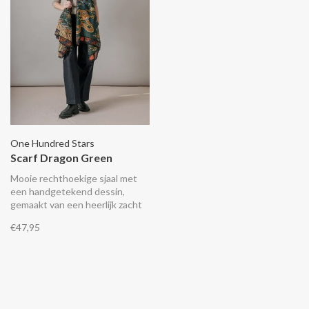
One Hundred Stars
Scarf Dragon Green
Mooie rechthoekige sjaal met
een handgetekend dessin,
gemaakt van een heerlijk zacht
lichtgewicht en duurzaam
€47,95
materiaal wat aanvoelt als zijde.