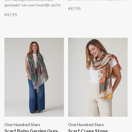
lichtgewicht en duurzaam
gemaakt van een heerlijk zacht
€47,95
materiaal wat aanvoelt als zijde.
lichtgewicht en duurzaam
€47,95
materiaal wat aanvoelt als zijde.
One Hundred Stars
One Hundred Stars
Scarf Boho Garden Grey
Scarf Crane Stone