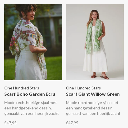
One Hundred Stars
One Hundred Stars
Scarf Boho Garden Ecru
Scarf Giant Willow Green
Mooie rechthoekige sjaal met
Mooie rechthoekige sjaal met
een handgetekend dessin,
een handgetekend dessin,
gemaakt van een heerlijk zacht
gemaakt van een heerlijk zacht
lichtgewicht en duurzaam
lichtgewicht en duurzaam
€47,95
€47,95
materiaal wat aanvoelt als zijde.
materiaal wat aanvoelt als zijde.