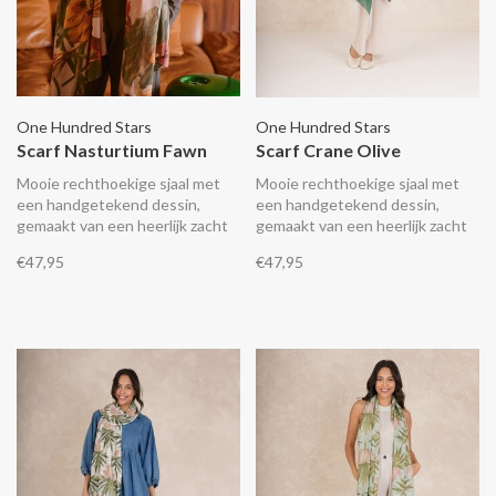
One Hundred Stars
One Hundred Stars
Scarf Nasturtium Fawn
Scarf Crane Olive
Mooie rechthoekige sjaal met
Mooie rechthoekige sjaal met
een handgetekend dessin,
een handgetekend dessin,
gemaakt van een heerlijk zacht
gemaakt van een heerlijk zacht
lichtgewicht en duurzaam
lichtgewicht en duurzaam
€47,95
€47,95
materiaal wat aanvoelt als zijde.
materiaal wat aanvoelt als zijde.