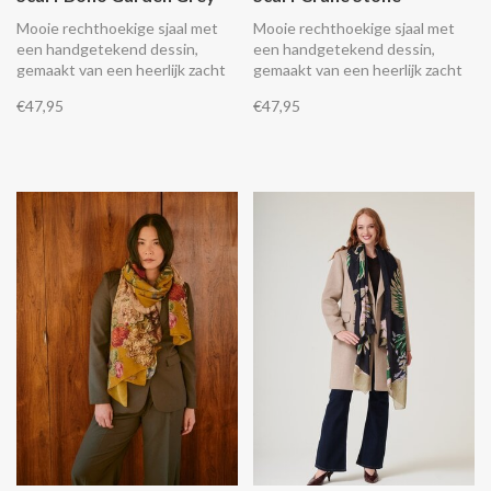
Mooie rechthoekige sjaal met
Mooie rechthoekige sjaal met
een handgetekend dessin,
een handgetekend dessin,
gemaakt van een heerlijk zacht
gemaakt van een heerlijk zacht
lichtgewicht en duurzaam
lichtgewicht en duurzaam
€47,95
€47,95
materiaal wat aanvoelt als zijde.
materiaal wat aanvoelt als zijde.