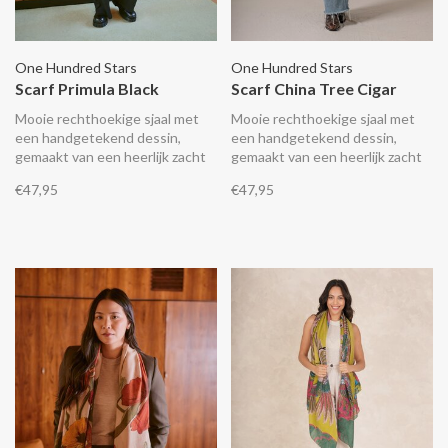
One Hundred Stars
One Hundred Stars
Scarf Primula Black
Scarf China Tree Cigar
Mooie rechthoekige sjaal met
Mooie rechthoekige sjaal met
een handgetekend dessin,
een handgetekend dessin,
gemaakt van een heerlijk zacht
gemaakt van een heerlijk zacht
lichtgewicht en duurzaam
lichtgewicht en duurzaam
€47,95
€47,95
materiaal wat aanvoelt als zijde.
materiaal wat aanvoelt als zijde.