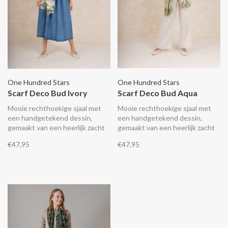
One Hundred Stars
One Hundred Stars
Scarf Deco Bud Ivory
Scarf Deco Bud Aqua
Mooie rechthoekige sjaal met
Mooie rechthoekige sjaal met
een handgetekend dessin,
een handgetekend dessin,
gemaakt van een heerlijk zacht
gemaakt van een heerlijk zacht
lichtgewicht en duurzaam
lichtgewicht en duurzaam
€47,95
€47,95
materiaal wat aanvoelt als zijde.
materiaal wat aanvoelt als zijde.