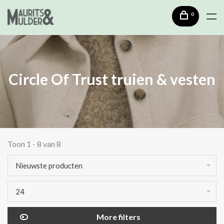
0
Circle Of Trust truien & vesten
Toon 1 - 8 van 8
Nieuwste producten
24
More filters