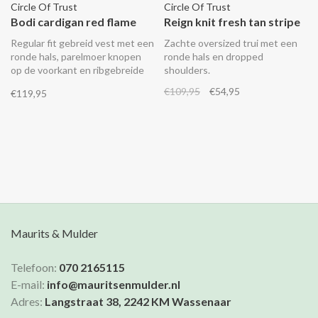
Circle Of Trust
Circle Of Trust
Bodi cardigan red flame
Reign knit fresh tan stripe
Regular fit gebreid vest met een
Zachte oversized trui met een
ronde hals, parelmoer knopen
ronde hals en dropped
op de voorkant en ribgebreide
shoulders.
boorden aan de onderkant en
€109,95
€54,95
€119,95
de mouwen.
Maurits & Mulder
Telefoon:
070 2165115
E-mail:
info@mauritsenmulder.nl
Adres:
Langstraat 38, 2242 KM Wassenaar