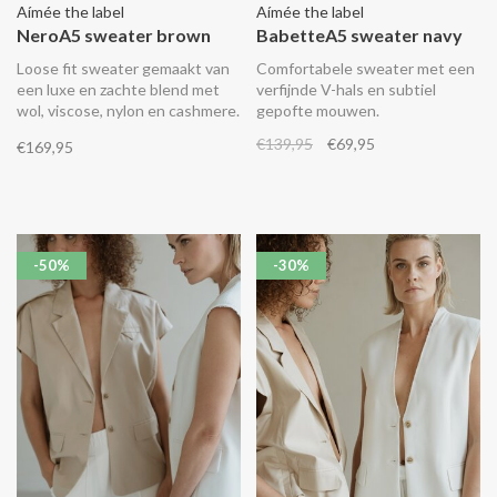
Aímée the label
Aímée the label
NeroA5 sweater brown
BabetteA5 sweater navy
Loose fit sweater gemaakt van
Comfortabele sweater met een
een luxe en zachte blend met
verfijnde V-hals en subtiel
wol, viscose, nylon en cashmere.
gepofte mouwen.
De trui heeft een colkraag en
€139,95
€69,95
€169,95
wijde mouwen.
-50%
-30%