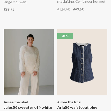
ritssluiting. Combineer het met
lange mouwen.
de MondayS6 rok.
€99,95
€139,95
€97,95
-30%
Aímée the label
Aímée the label
JulesS6 sweater off-white
AriaS6 waistcoat blue