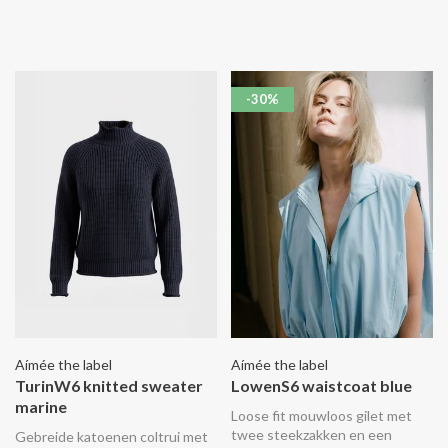
-30%
Aímée the label
Aímée the label
TurinW6 knitted sweater
LowenS6 waistcoat blue
marine
Loose fit mouwloos gilet met
twee steekzakken en een
Gebreide katoenen coltrui met