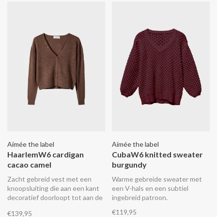
Aímée the label
Aímée the label
HaarlemW6 cardigan
CubaW6 knitted sweater
cacao camel
burgundy
Zacht gebreid vest met een
Warme gebreide sweater met
knoopsluiting die aan een kant
een V-hals en een subtiel
decoratief doorloopt tot aan de
ingebreid patroon.
hals.
€119,95
€139,95