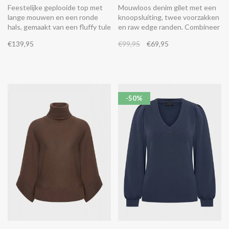
Feestelijke geplooide top met
Mouwloos denim gilet met een
lange mouwen en een ronde
knoopsluiting, twee voorzakken
hals, gemaakt van een fluffy tule
en raw edge randen. Combineer
stof.
het met de bijpassende
€139,95
€99,95
€69,95
AuroraS6 jeans in dezelfde stof.
-50%