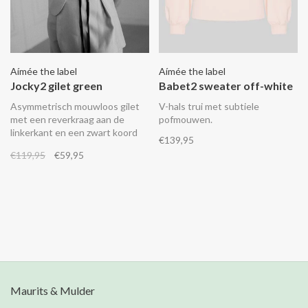
Aímée the label
Aímée the label
Jocky2 gilet green
Babet2 sweater off-white
Asymmetrisch mouwloos gilet
V-hals trui met subtiele
met een reverkraag aan de
pofmouwen.
linkerkant en een zwart koord
€139,95
om het aan te rijgen. Combineer
€119,95
€59,95
het met de bijpassende
Enjoying2 broek.
Maurits & Mulder