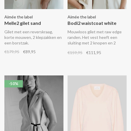
Aímée the label
Aímée the label
Melle2 gilet sand
Bodi2 waistcoat white
Gilet met een reverskraag,
Mouwloos gilet met raw edge
korte mouwen, 2 klepzakken en
randen. Het vest heeft een
een borstzak.
sluiting met 2 knopen en 2
klepzakken op de zijkant.
€179,95
€89,95
€159,95
€111,95
-50%