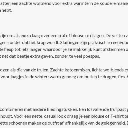
vatten een zachte wolblend voor extra warmte in de koudere maan
n hebt.
ijn om als extra laag over een trui of blouse te dragen. De vesten z
gen zonder dat het krap wordt. Sluitingen zijn praktisch en eenvoud
e heup tot iets langer, waardoor je ze makkelijk kunt afstemmen op j
t net dat beetje extra geven, zonder te veel poespas.
kozen als die van de truien. Zachte katoenmixen, lichte wolblends
l voor laagjes in de winter: warm genoeg om buiten te dragen, flexib
 combineren met andere kledingstukken. Een losvallende trui past g
s houdt. Voor een nette, casual look draag je een blouse of T-shirt
nette schoenen maken de outfit af, afhankelijk van de gelegenheid. 