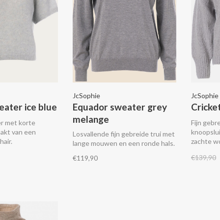
JcSophie
JcSophie
eater ice blue
Equador sweater grey
Cricke
melange
r met korte
Fijn gebr
akt van een
knoopslu
Losvallende fijn gebreide trui met
air.
zachte wo
lange mouwen en een ronde hals.
koudere 
€139,90
€119,90