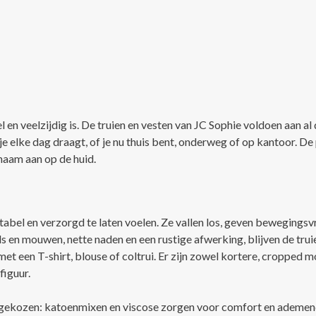
n veelzijdig is. De truien en vesten van JC Sophie voldoen aan al 
e elke dag draagt, of je nu thuis bent, onderweg of op kantoor. De
enaam aan op de huid.
abel en verzorgd te laten voelen. Ze vallen los, geven bewegingsvr
s en mouwen, nette naden en een rustige afwerking, blijven de truien 
et een T-shirt, blouse of coltrui. Er zijn zowel kortere, cropped mo
figuur.
ig gekozen: katoenmixen en viscose zorgen voor comfort en ademen