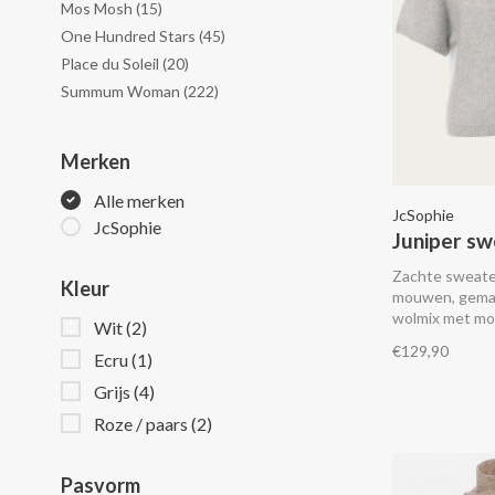
Mos Mosh
(15)
One Hundred Stars
(45)
Place du Soleil
(20)
Summum Woman
(222)
Merken
Alle merken
JcSophie
JcSophie
Juniper sw
Zachte sweate
Kleur
mouwen, gema
wolmix met moh
Wit
(2)
€129,90
Ecru
(1)
Grijs
(4)
Roze / paars
(2)
Pasvorm