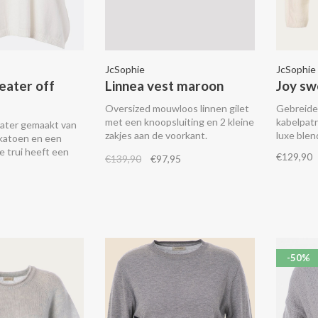
JcSophie
JcSophie
eater off
Linnea vest maroon
Joy sw
Oversized mouwloos linnen gilet
Gebreide
met een knoopsluiting en 2 kleine
kabelpat
ater gemaakt van
zakjes aan de voorkant.
luxe blen
 katoen en een
Combineer het met de
De trui heeft een
€129,90
€139,90
€97,95
bijpassende Loire pantalon.
bgebreide boorden
lange mouwen.
-50%