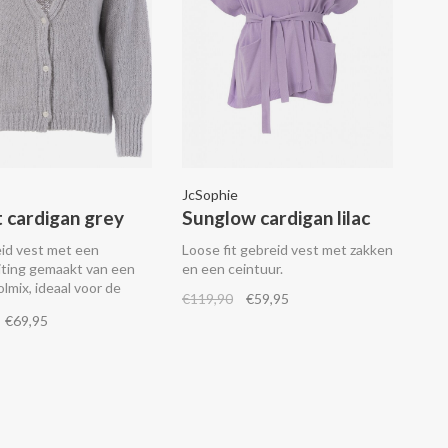
JcSophie
t cardigan grey
Sunglow cardigan lilac
eid vest met een
Loose fit gebreid vest met zakken
iting gemaakt van een
en een ceintuur.
lmix, ideaal voor de
€119,90
€59,95
avonden.
€69,95