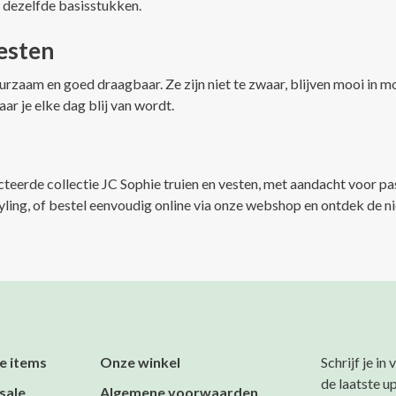
t dezelfde basisstukken.
esten
uurzaam en goed draagbaar. Ze zijn niet te zwaar, blijven mooi in m
ar je elke dag blij van wordt.
cteerde collectie JC Sophie truien en vesten, met aandacht voor pa
yling, of bestel eenvoudig online via onze webshop en ontdek de 
e items
Onze winkel
Schrijf je in
de laatste u
sale
Algemene voorwaarden