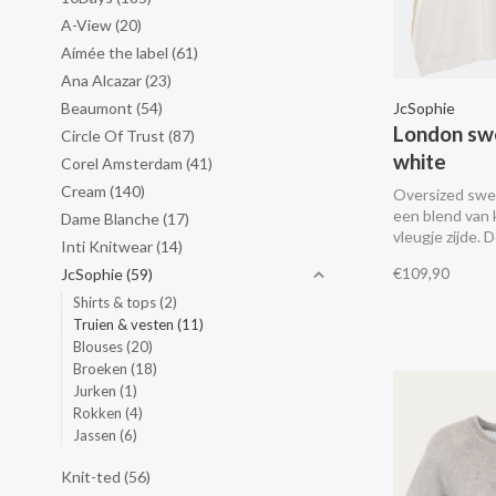
A-View
(20)
Aímée the label
(61)
Ana Alcazar
(23)
Beaumont
(54)
JcSophie
London sw
Circle Of Trust
(87)
white
Corel Amsterdam
(41)
Cream
(140)
Oversized swe
een blend van
Dame Blanche
(17)
vleugje zijde. 
Inti Knitwear
(14)
ronde hals, ri
€109,90
JcSophie
(59)
en wijde half
Shirts & tops
(2)
Truien & vesten
(11)
Blouses
(20)
Broeken
(18)
Jurken
(1)
Rokken
(4)
Jassen
(6)
Knit-ted
(56)