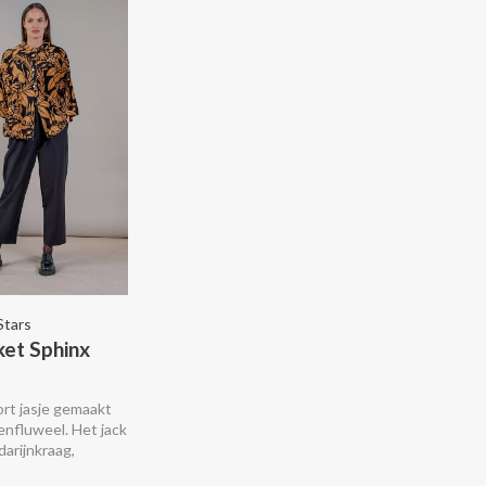
Stars
ket Sphinx
ort jasje gemaakt
enfluweel. Het jack
arijnkraag,
ken, een