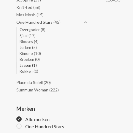
knoopsluiting
parelmoerknope
Knit-ted
(56)
3/4 mouwen. E
Mos Mosh
(15)
kledingstuk om
One Hundred Stars
(45)
koudere maand
Overgooier
(8)
Sjaal
(17)
Blouses
(4)
Jurken
(5)
Kimono
(10)
Broeken
(0)
Jassen
(1)
Rokken
(0)
Place du Soleil
(20)
Summum Woman
(222)
Merken
Alle merken
One Hundred Stars