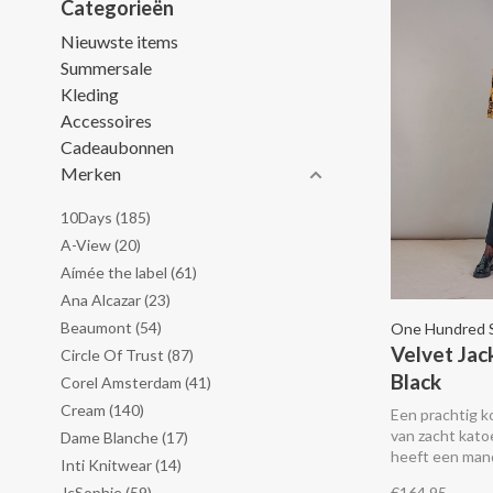
Categorieën
Nieuwste items
Summersale
Kleding
Accessoires
Cadeaubonnen
Merken
10Days
(185)
A-View
(20)
Aímée the label
(61)
Ana Alcazar
(23)
Beaumont
(54)
One Hundred 
Velvet Jac
Circle Of Trust
(87)
Black
Corel Amsterdam
(41)
Cream
(140)
Een prachtig k
van zacht kato
Dame Blanche
(17)
heeft een mand
Inti Knitwear
(14)
opgestikte zak
JcSophie
(59)
€164,95