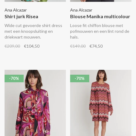
Ana Alcazar
Ana Alcazar
Shirt jurk Risea
Blouse Manika multicolour
Wide cut gevoerde shirt dress
Loose fit chiffon blouse met
met een knoopsluiting en
pofmouwen en een lint rond de
driekwart mouwen.
hals.
€209,00
€104,50
€149,00
€74,50
-70%
-70%