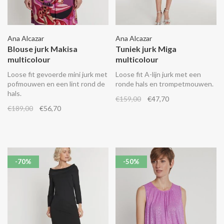
Ana Alcazar
Ana Alcazar
Blouse jurk Makisa
Tuniek jurk Miga
multicolour
multicolour
Loose fit gevoerde mini jurk met
Loose fit A-lijn jurk met een
pofmouwen en een lint rond de
ronde hals en trompetmouwen.
hals.
€159,00
€47,70
€189,00
€56,70
-70%
-50%