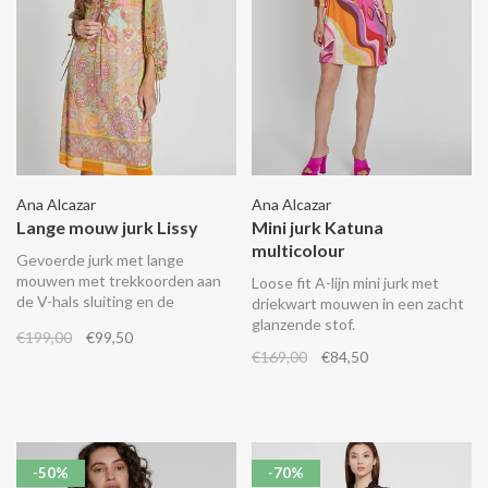
Ana Alcazar
Ana Alcazar
Lange mouw jurk Lissy
Mini jurk Katuna
multicolour
Gevoerde jurk met lange
mouwen met trekkoorden aan
Loose fit A-lijn mini jurk met
de V-hals sluiting en de
driekwart mouwen in een zacht
mouwuiteinden.
glanzende stof.
€199,00
€99,50
€169,00
€84,50
-50%
-70%