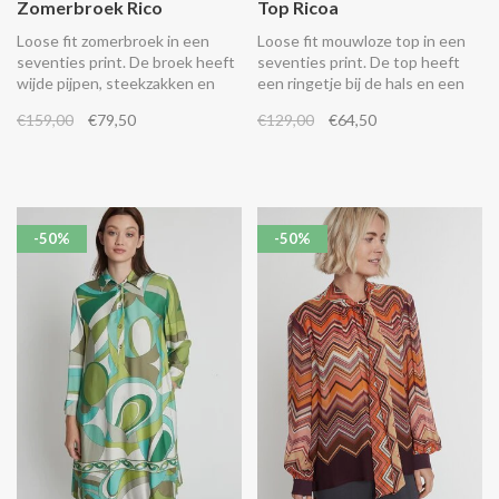
Zomerbroek Rico
Top Ricoa
Loose fit zomerbroek in een
Loose fit mouwloze top in een
seventies print. De broek heeft
seventies print. De top heeft
wijde pijpen, steekzakken en
een ringetje bij de hals en een
veel stretch. Combineer het
lint in de nek. Combineer het
€159,00
€79,50
€129,00
€64,50
met de bijpassende Ricoa top.
met de bijpassende Rico
pantalon.
-50%
-50%