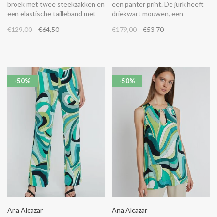
broek met twee steekzakken en
een panter print. De jurk heeft
een elastische tailleband met
driekwart mouwen, een
trekkoord.
knoopsluiting aan de achterkant
€129,00
€64,50
€179,00
€53,70
en een col kraag.
-50%
-50%
Ana Alcazar
Ana Alcazar