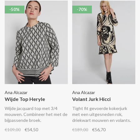
-50%
-70%
Ana Alcazar
Ana Alcazar
Wijde Top Heryle
Volant Jurk Hicci
Wijde jacquard top met 3/4
Tight fit gevoerde kokerjurk
mouwen. Combineer het met de
met een uitgesneden rok,
bijpassende broek.
driekwart mouwen en volants.
€109,00
€54,50
€189,00
€56,70