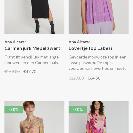
Ana Alcazar
Ana Alcazar
Carmen jurk Mepel zwart
Lovertje top Labesi
Tight fit pencil jurk met lange
Gevoerde mouwloze top in een
mouwen en een Carmen hals.
losse pasvorm. De top is
voorzien van lovertjes en heeft
€159,00
€47,70
een ronde kraag met een split
€129,00
€64,50
en een koordsluiting in de nek.
Combineer het met de
bijpassende shorts.
-50%
-50%