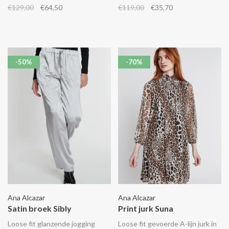
kraag. Combineer het met de
top.
€129,00
€64,50
€119,00
€35,70
bijpassende Sibly broek.
-50%
-70%
Ana Alcazar
Ana Alcazar
Satin broek Sibly
Print jurk Suna
Loose fit glanzende jogging
Loose fit gevoerde A-lijn jurk in