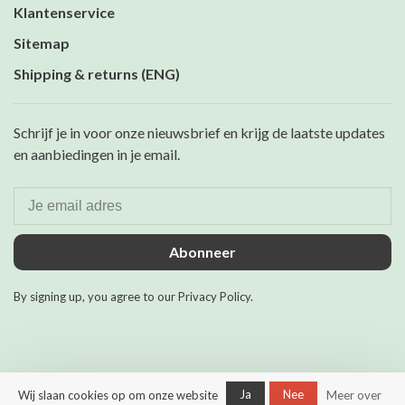
Klantenservice
Sitemap
Shipping & returns (ENG)
Schrijf je in voor onze nieuwsbrief en krijg de laatste updates
en aanbiedingen in je email.
Abonneer
By signing up, you agree to our Privacy Policy.
Ja
Nee
Wij slaan cookies op om onze website
Meer over
© Copyright 2026 Maurits &