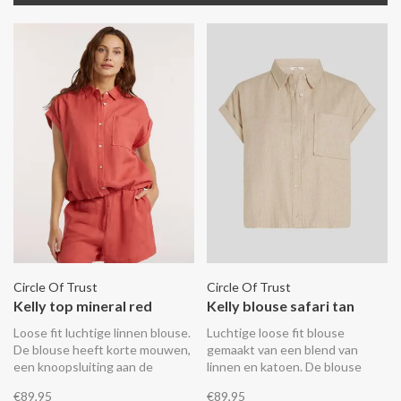
Circle Of Trust
Circle Of Trust
Kelly top mineral red
Kelly blouse safari tan
Loose fit luchtige linnen blouse.
Luchtige loose fit blouse
De blouse heeft korte mouwen,
gemaakt van een blend van
een knoopsluiting aan de
linnen en katoen. De blouse
voorkant, een borstzak en een
heeft korte mouwen, een
€89,95
€89,95
elastische band aan de
knoopsluiting, een borstzak en