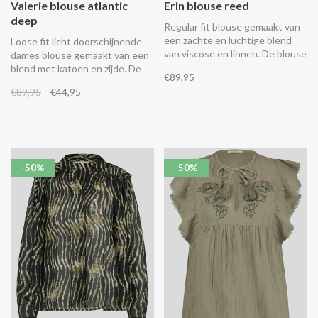
Valerie blouse atlantic
Erin blouse reed
deep
Regular fit blouse gemaakt van
een zachte en luchtige blend
Loose fit licht doorschijnende
van viscose en linnen. De blouse
dames blouse gemaakt van een
heeft een knoopsluiting, een
blend met katoen en zijde. De
€89,95
langere achterkant en een
blouse heeft geplooide
€89,95
€44,95
borstzak. Combineer het met de
pofmouwen en een opstaande
bijpassende Celia pants.
kraag met ruffles en een
trekkoord.
-50%
-50%