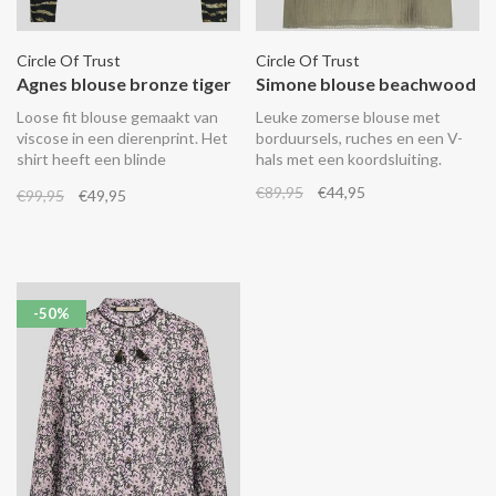
Circle Of Trust
Circle Of Trust
Agnes blouse bronze tiger
Simone blouse beachwood
Loose fit blouse gemaakt van
Leuke zomerse blouse met
viscose in een dierenprint. Het
borduursels, ruches en een V-
shirt heeft een blinde
hals met een koordsluiting.
knoopsluiting en een wijdere
€89,95
€44,95
€99,95
€49,95
onderkant.
-50%