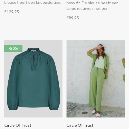
blouse heeft een knoopsluiting,
boxy fit. De blouse heeft een
een borstzak en is afgewerkt
lange mouwen met een
€129,95
met een gladde polyester
verlaagde schouderinzet, een
€89,95
voering. De 7/8e mouwen
knoopsluiting en twee
kunnen worden opgerold en
borstzakken. Combineer het
worden vastgezet met een
met de bijpassende Grace
knoopje.
pantalon.
-50%
Circle Of Trust
Circle Of Trust