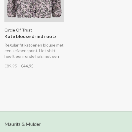
Circle Of Trust
Kate blouse dried rootz
Regular fit katoenen blouse met
een seizoensprint. Het shirt
heeft een ronde hals met een
koord met kwastjes en een
€89,95
€44,95
knoopsluiting.
Maurits & Mulder