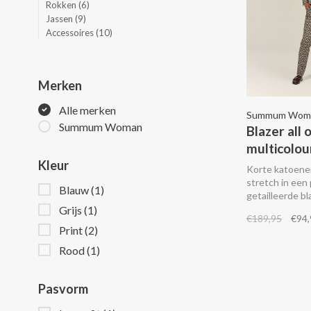
Rokken
(6)
Jassen
(9)
Accessoires
(10)
Merken
Alle merken
Summum Wom
Summum Woman
Blazer all 
multicolou
Kleur
Korte katoene
stretch in een 
Blauw
(1)
getailleerde b
single breaste
Grijs
(1)
€189,95
€94,
schuine klepz
Print
(2)
het met de bij
Rood
(1)
Pasvorm