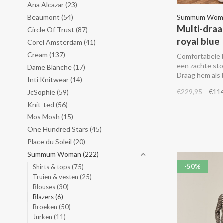
Ana Alcazar
(23)
Beaumont
(54)
Summum Wom
Multi-draa
Circle Of Trust
(87)
royal blue
Corel Amsterdam
(41)
Cream
(137)
Comfortabele 
een zachte sto
Dame Blanche
(17)
Draag hem als 
Inti Knitwear
(14)
de eerste knoo
€229,95
€11
JcSophie
(59)
getailleerde f
knoop. Sla de
Knit-ted
(56)
ziet de gestre
Mos Mosh
(15)
binnenvoering
One Hundred Stars
(45)
met de bijpass
Place du Soleil
(20)
Summum Woman
(222)
-50%
Shirts & tops
(75)
Truien & vesten
(25)
Blouses
(30)
Blazers
(6)
Broeken
(50)
Jurken
(11)