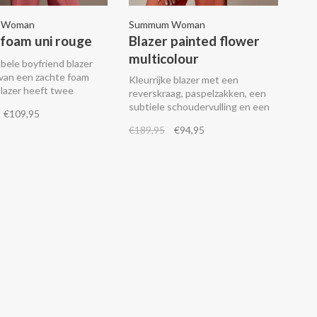
 Woman
Summum Woman
 foam uni rouge
Blazer painted flower
multicolour
ele boyfriend blazer
van een zachte foam
Kleurrijke blazer met een
blazer heeft twee
reverskraag, paspelzakken, een
kken, ton-sur-ton
subtiele schoudervulling en een
€109,95
 blinde ritsen onder
split aan de achterkant.
€189,95
€94,95
ouwen.
Combineer het met de
bijpassende broek of een warm
apricot broek van Summum.