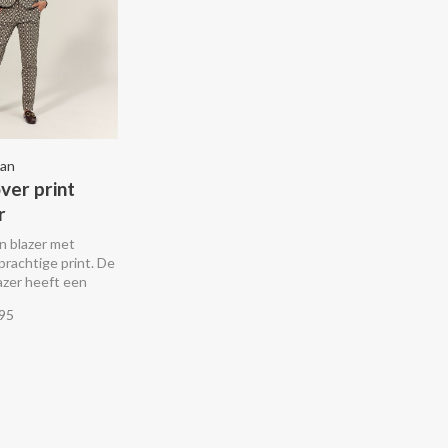
an
over print
r
n blazer met
prachtige print. De
lazer heeft een
d silhouet en
95
akken. Combineer
passende broek!