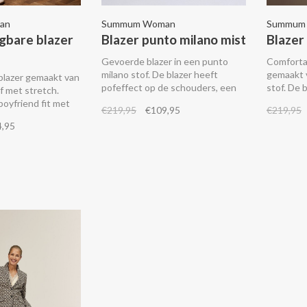
an
Summum Woman
Summum
gbare blazer
Blazer punto milano mist
Blazer
Gevoerde blazer in een punto
Comfortab
milano stof. De blazer heeft
gemaakt 
blazer gemaakt van
pofeffect op de schouders, een
stof. De 
f met stretch.
split aan de achterkant en
paspelza
boyfriend fit met
€219,95
€109,95
€219,95
paspelzakken met een klep aan
knopen en
p of als
4,95
de voorkant. Combineer het met
aan de m
it met de tweede
de bijpassende pantalon.
 mouwen om en je
epte
. Combineer het
ende pantalon.