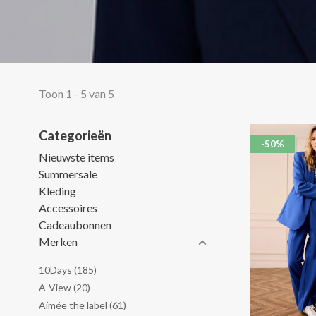
Toon 1 - 5 van 5
Categorieën
-50%
Nieuwste items
Summersale
Kleding
Accessoires
Cadeaubonnen
Merken
10Days
(185)
A-View
(20)
Aímée the label
(61)