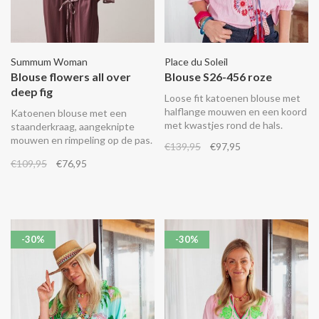
Summum Woman
Place du Soleil
Blouse flowers all over
Blouse S26-456 roze
deep fig
Loose fit katoenen blouse met
halflange mouwen en een koord
Katoenen blouse met een
met kwastjes rond de hals.
staanderkraag, aangeknipte
mouwen en rimpeling op de pas.
€139,95
€97,95
De blouse kan met een stoffen
€109,95
€76,95
koordje in de taille recht worden
gedragen of als wikkeltop
worden geknoopt.
-30%
-30%