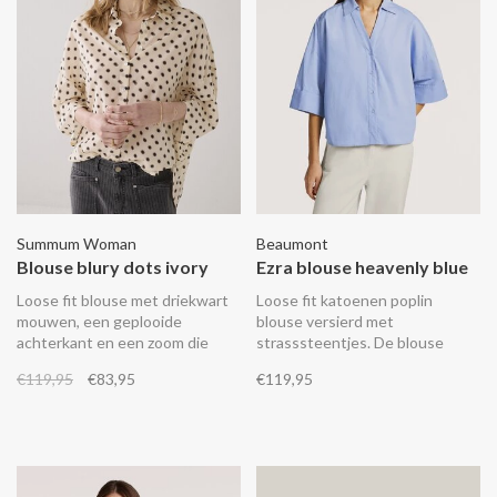
Summum Woman
Beaumont
Blouse blury dots ivory
Ezra blouse heavenly blue
Loose fit blouse met driekwart
Loose fit katoenen poplin
mouwen, een geplooide
blouse versierd met
achterkant en een zoom die
strasssteentjes. De blouse
achter langer is dan voor.
heeft driekwart mouwen met
€119,95
€83,95
€119,95
grote brede manchetten, een V-
hals met kraag en knopen met
Beaumont logo.