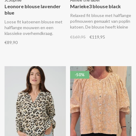
Leonore blouse lavender
Marieke3 blouse black
blue
Relaxed fit blouse met halflange
pofmouwen gemaakt van poplin
Loose fit katoenen blouse met
katoen. De blouse heeft kleine
halflange mouwen en een
zijsplitten en een knoopsluiting
klassieke overhemdkraag.
€169,95
€119,95
met lusjes.
€89,90
-50%