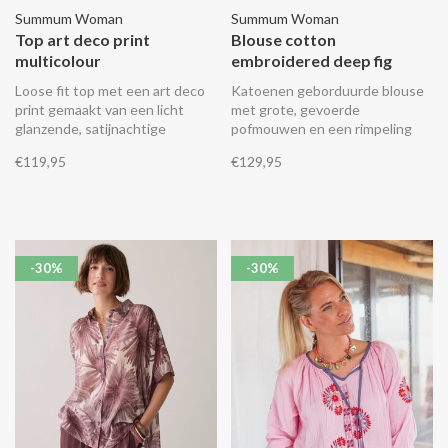
Summum Woman
Summum Woman
Top art deco print
Blouse cotton
multicolour
embroidered deep fig
Loose fit top met een art deco
Katoenen geborduurde blouse
print gemaakt van een licht
met grote, gevoerde
glanzende, satijnachtige
pofmouwen en een rimpeling
viscose. De top heeft metallic
aan de pas.
€119,95
€129,95
tape met pailletten langs de
boorden, een V-hals met
koordsluiting en driekleurige
kwastjes.
-30%
-30%