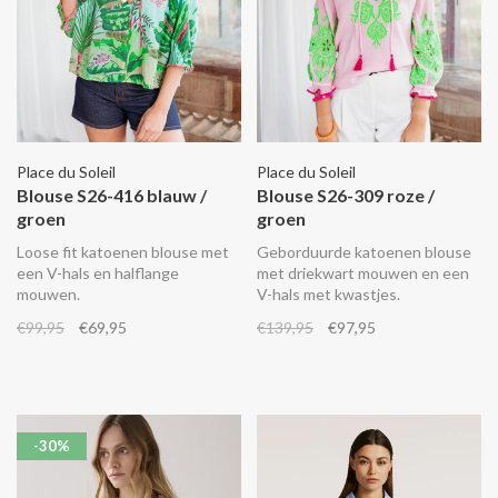
Place du Soleil
Place du Soleil
Blouse S26-416 blauw /
Blouse S26-309 roze /
groen
groen
Loose fit katoenen blouse met
Geborduurde katoenen blouse
een V-hals en halflange
met driekwart mouwen en een
mouwen.
V-hals met kwastjes.
€99,95
€69,95
€139,95
€97,95
-30%