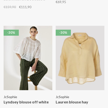
€69,95
een gaatjespatroon.
versierd met geborduurde
€159,90
€111,90
bloemen.
-30%
-30%
JcSophie
JcSophie
Lyndsey blouse off white
Lauren blouse hay