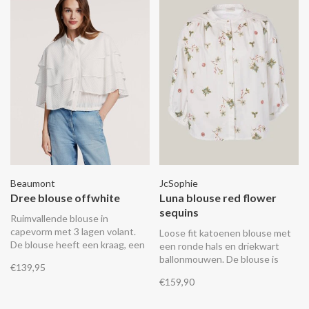
Beaumont
JcSophie
Dree blouse offwhite
Luna blouse red flower
sequins
Ruimvallende blouse in
capevorm met 3 lagen volant.
Loose fit katoenen blouse met
De blouse heeft een kraag, een
een ronde hals en driekwart
knoopsluiting en elastiek in de
ballonmouwen. De blouse is
€139,95
taille.
versierd met geborduurde
€159,90
bloemen.