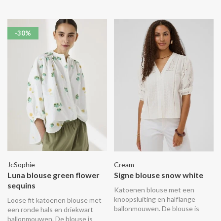
-30%
JcSophie
Cream
Luna blouse green flower
Signe blouse snow white
sequins
Katoenen blouse met een
knoopsluiting en halflange
Loose fit katoenen blouse met
ballonmouwen. De blouse is
een ronde hals en driekwart
versierd met borduurwerk en
ballonmouwen. De blouse is