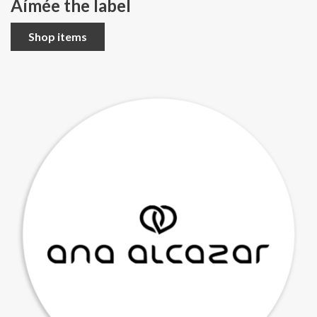
Aímée the label
Shop items