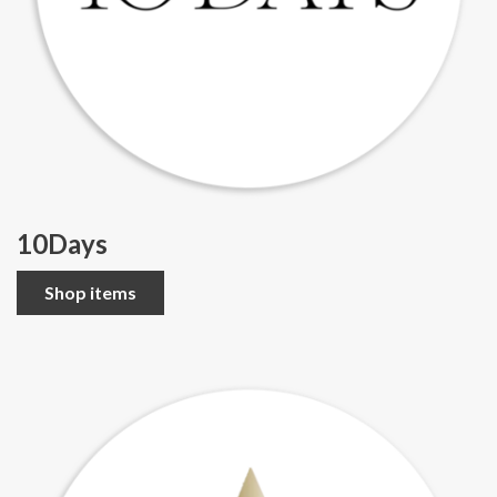
10Days
Shop items