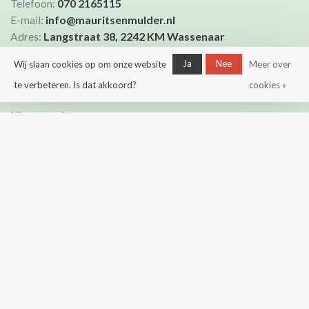
Telefoon:
070 2165115
E-mail:
info@mauritsenmulder.nl
Adres:
Langstraat 38, 2242 KM Wassenaar
Ja
Nee
Wij slaan cookies op om onze website
Meer over
te verbeteren. Is dat akkoord?
cookies »
Nieuwste items
Summersale
Kleding
Accessoires
Cadeaubonnen
Merken
Onze winkel
Algemene voorwaarden