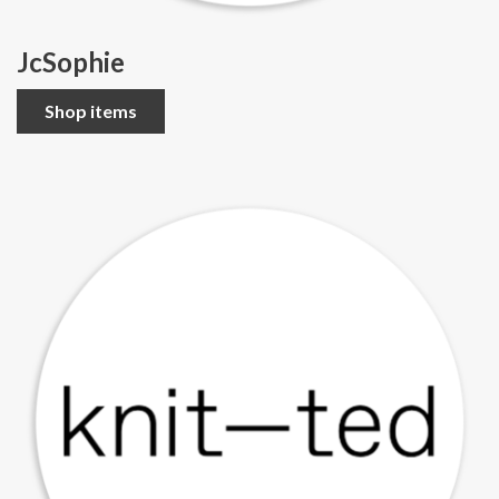
JcSophie
Shop items