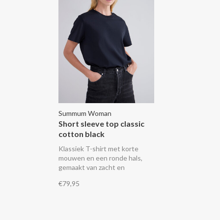
Summum Woman
Short sleeve top classic
cotton black
Klassiek T-shirt met korte
mouwen en een ronde hals,
gemaakt van zacht en
comfortabel katoen.
€79,95