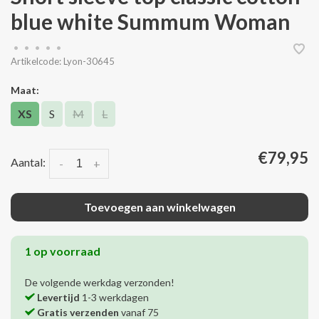
blue white Summum Woman
•
•
•
•
•
Artikelcode:
Lyon-30645
Maat:
XS
S
M
L
€79,95
Aantal:
-
+
Toevoegen aan winkelwagen
1 op voorraad
De volgende werkdag verzonden!
Levertijd
1-3 werkdagen
Gratis verzenden
vanaf 75