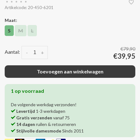
•
•
•
•
•
Artikelcode:
20-450-6201
Maat:
S
M
L
€79,90
Aantal:
-
+
€39,95
Toevoegen aan winkelwagen
1 op voorraad
De volgende werkdag verzonden!
Levertijd
1-3 werkdagen
Gratis verzenden
vanaf 75
14 dagen
ruilen & retourneren
Stijlvolle damesmode
Sinds 2011