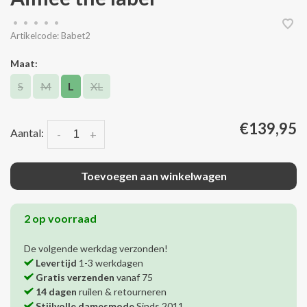
•
•
•
•
•
Artikelcode:
Babet2
Maat:
S
M
L
XL
€139,95
Aantal:
-
+
Toevoegen aan winkelwagen
2 op voorraad
De volgende werkdag verzonden!
Levertijd
1-3 werkdagen
Gratis verzenden
vanaf 75
14 dagen
ruilen & retourneren
Stijlvolle damesmode
Sinds 2011