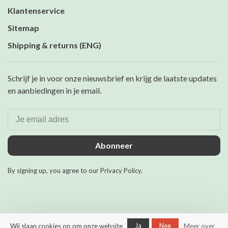
Klantenservice
Sitemap
Shipping & returns (ENG)
Schrijf je in voor onze nieuwsbrief en krijg de laatste updates
en aanbiedingen in je email.
Abonneer
By signing up, you agree to our Privacy Policy.
Ja
Nee
Wij slaan cookies op om onze website
Meer over
© Copyright 2026 Maurits &