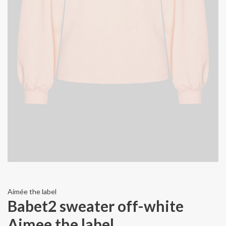
Aímée the label
Babet2 sweater off-white
Aimee the label