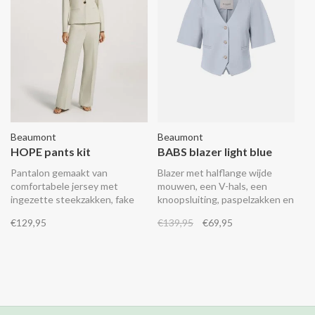
Beaumont
Beaumont
HOPE pants kit
BABS blazer light blue
Pantalon gemaakt van
Blazer met halflange wijde
comfortabele jersey met
mouwen, een V-hals, een
ingezette steekzakken, fake
knoopsluiting, paspelzakken en
paspelzakken aan de
een V-inkeping aan de
€129,95
€139,95
€69,95
achterkant en een elastische
onderkant.
tailleband. Combineer het met
de bijpassende BABS blazer.