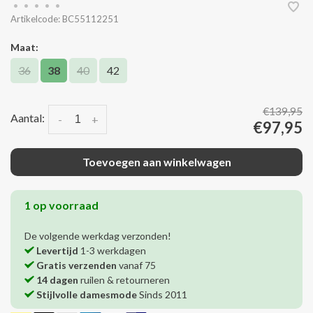
•
•
•
•
•
Artikelcode:
BC55112251
Maat:
36
38
40
42
€139,95
Aantal:
-
+
€97,95
Toevoegen aan winkelwagen
1 op voorraad
De volgende werkdag verzonden!
Levertijd
1-3 werkdagen
Gratis verzenden
vanaf 75
14 dagen
ruilen & retourneren
Stijlvolle damesmode
Sinds 2011