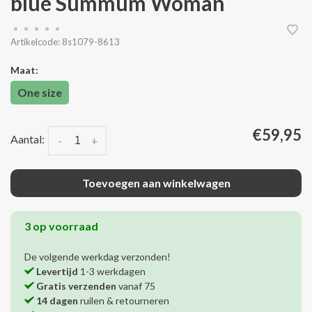
blue Summum Woman
•
•
•
•
•
Artikelcode:
8s1079-8613
Maat:
One size
€59,95
Aantal:
-
+
Toevoegen aan winkelwagen
3 op voorraad
De volgende werkdag verzonden!
Levertijd
1-3 werkdagen
Gratis verzenden
vanaf 75
14 dagen
ruilen & retourneren