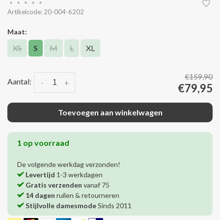
•
•
•
•
•
Artikelcode:
20-004-6202
Maat:
XS
S
M
L
XL
€159,90
Aantal:
-
+
€79,95
Toevoegen aan winkelwagen
1 op voorraad
De volgende werkdag verzonden!
Levertijd
1-3 werkdagen
Gratis verzenden
vanaf 75
14 dagen
ruilen & retourneren
Stijlvolle damesmode
Sinds 2011