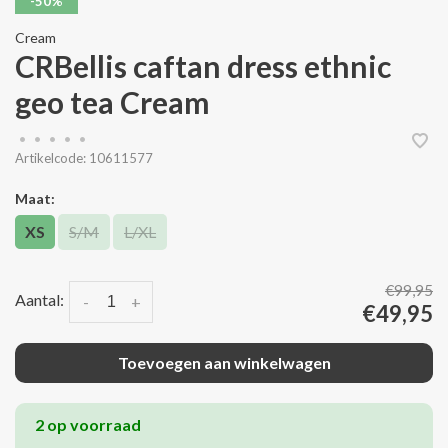
-50%
Cream
CRBellis caftan dress ethnic
geo tea Cream
•
•
•
•
•
Artikelcode:
10611577
Maat:
XS
S/M
L/XL
€99,95
Aantal:
-
+
€49,95
Toevoegen aan winkelwagen
2 op voorraad