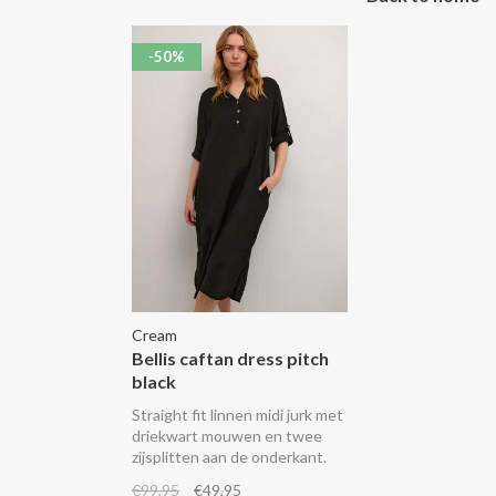
-50%
Cream
Bellis caftan dress pitch
black
Straight fit linnen midi jurk met
driekwart mouwen en twee
zijsplitten aan de onderkant.
€99,95
€49,95