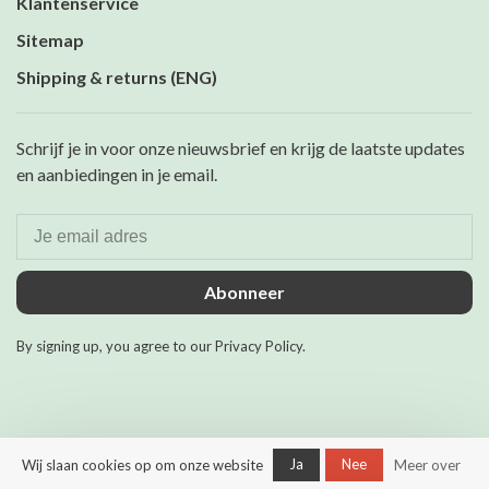
Klantenservice
Sitemap
Shipping & returns (ENG)
Schrijf je in voor onze nieuwsbrief en krijg de laatste updates
en aanbiedingen in je email.
Abonneer
By signing up, you agree to our Privacy Policy.
Ja
Nee
Wij slaan cookies op om onze website
Meer over
© Copyright 2026 Maurits &
Mulder
- Powered by
Lightspeed
-