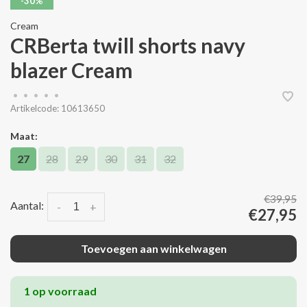
-30%
Cream
CRBerta twill shorts navy
blazer Cream
•
•
•
•
•
Artikelcode:
10613650
Maat:
27
28
29
30
31
32
€39,95
Aantal:
-
+
€27,95
Toevoegen aan winkelwagen
1 op voorraad