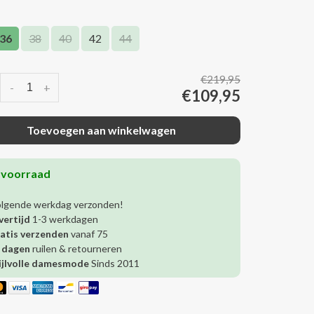
36
38
40
42
44
€219,95
-
+
€109,95
Toevoegen aan winkelwagen
 voorraad
olgende werkdag verzonden!
vertijd
1-3 werkdagen
atis verzenden
vanaf 75
 dagen
ruilen & retourneren
ijlvolle damesmode
Sinds 2011