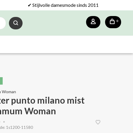
✔ Stijlvolle damesmode sinds 2011
0
m Woman
zer punto milano mist
mmum Woman
•
•
de:
1s1200-11580