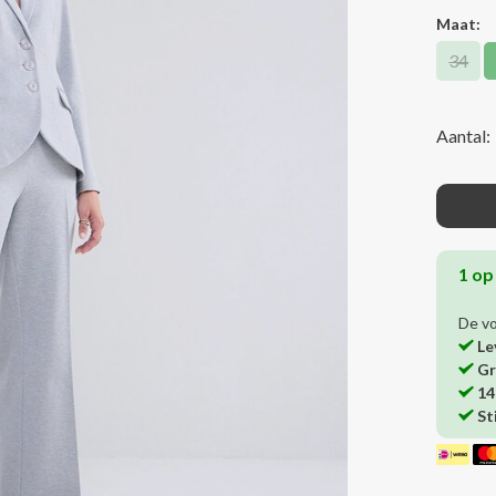
Maat:
34
Aantal:
1 op
De v
Le
Gr
14
St