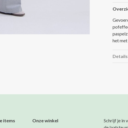
Overzi
Gevoerd
pofeffe
paspelz
het met
Details
e items
Onze winkel
Schrijf je in
de laatste u