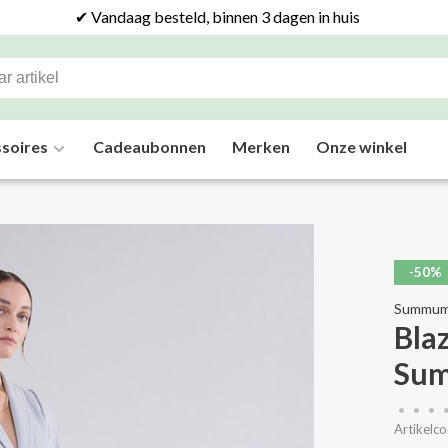
✔ Vandaag besteld, binnen 3 dagen in huis
soires
Cadeaubonnen
Merken
Onze winkel
-50%
Summu
Bla
Su
•
•
•
Artikelco