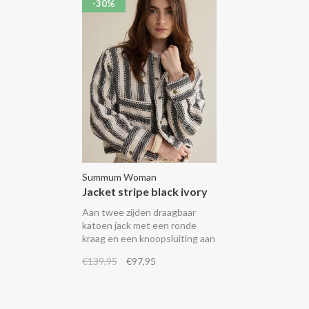
-30%
Summum Woman
Jacket stripe black ivory
Aan twee zijden draagbaar
katoen jack met een ronde
kraag en een knoopsluiting aan
beide kanten. De gestreepte
€139,95
€97,95
kant heeft 2 grote opgestikte
zakken op de voorkant.