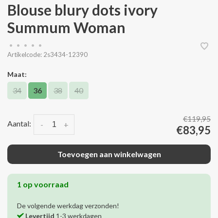
Blouse blury dots ivory
Summum Woman
•
•
•
•
•
Artikelcode:
2s3434-12390
Maat:
34
36
38
40
€119,95
Aantal:
-
+
€83,95
Toevoegen aan winkelwagen
1 op voorraad
De volgende werkdag verzonden!
Levertijd
1-3 werkdagen