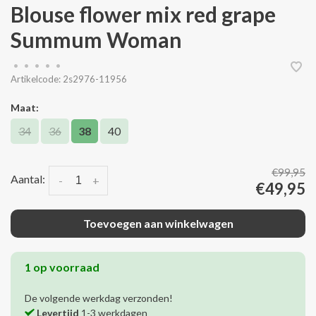
Blouse flower mix red grape
Summum Woman
•
•
•
•
•
Artikelcode:
2s2976-11956
Maat:
34
36
38
40
€99,95
Aantal:
-
+
€49,95
Toevoegen aan winkelwagen
1 op voorraad
De volgende werkdag verzonden!
Levertijd
1-3 werkdagen