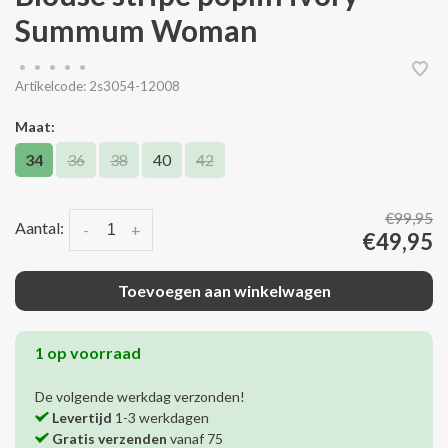
Summum Woman
•
•
•
•
•
Artikelcode:
2s3054-12008
Maat:
34
36
38
40
42
€99,95
Aantal:
-
+
€49,95
Toevoegen aan winkelwagen
1 op voorraad
De volgende werkdag verzonden!
Levertijd
1-3 werkdagen
Gratis verzenden
vanaf 75