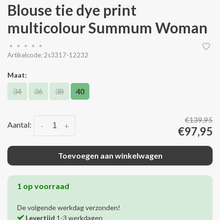
Blouse tie dye print
multicolour Summum Woman
•
•
•
•
•
Artikelcode:
2s3317-12232
Maat:
34
36
38
40
€139,95
Aantal:
-
+
€97,95
Toevoegen aan winkelwagen
1 op voorraad
De volgende werkdag verzonden!
Levertijd
1-3 werkdagen