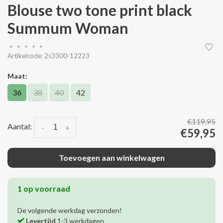
Blouse two tone print black
Summum Woman
•
•
•
•
•
Artikelcode:
2s3300-12223
Maat:
36
38
40
42
€119,95
Aantal:
-
+
€59,95
Toevoegen aan winkelwagen
1 op voorraad
De volgende werkdag verzonden!
Levertijd
1-3 werkdagen