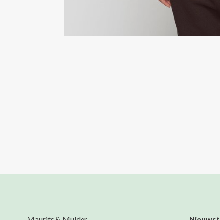
Maurits & Mulder
Nieuwst