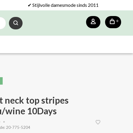
✔ Stijlvolle damesmode sinds 2011
0
t neck top stripes
u/wine 10Days
•
•
de:
20-775-5204