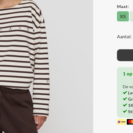
Maat:
XS
Aantal:
1 op
De v
Le
Gr
14
St