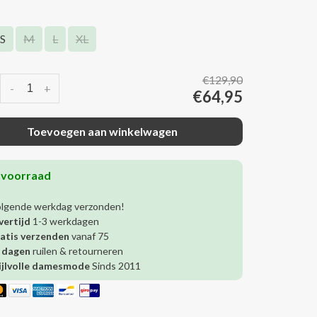
S
M
L
XL
€129,90
-
+
€64,95
Toevoegen aan winkelwagen
 voorraad
olgende werkdag verzonden!
vertijd
1-3 werkdagen
atis verzenden
vanaf 75
 dagen
ruilen & retourneren
ijlvolle damesmode
Sinds 2011