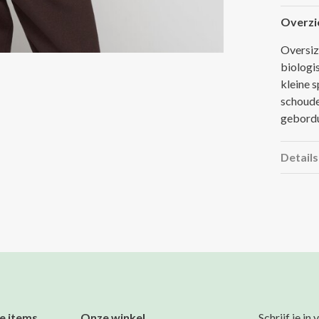
Overzi
Oversiz
biologi
kleine s
schoude
gebordu
Details
e items
Onze winkel
Schrijf je in