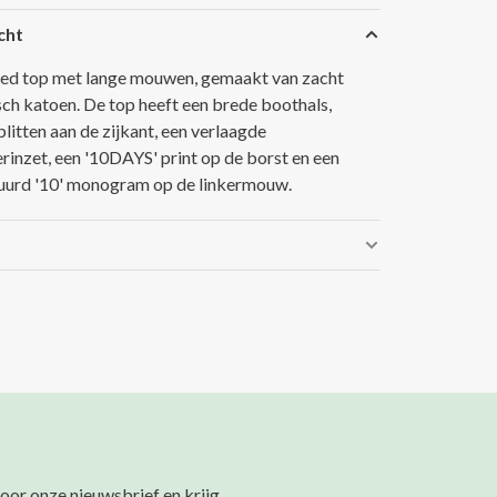
cht
ed top met lange mouwen, gemaakt van zacht
sch katoen. De top heeft een brede boothals,
plitten aan de zijkant, een verlaagde
rinzet, een '10DAYS' print op de borst en een
urd '10' monogram op de linkermouw.
 voor onze nieuwsbrief en krijg