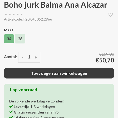
Boho jurk Balma Ana Alcazar
•
•
•
•
•
Artikelcode:
h20.048052.2966
Maat:
34
36
€169,00
Aantal:
-
+
€50,70
Toevoegen aan winkelwagen
1 op voorraad
De volgende werkdag verzonden!
Levertijd
1-3 werkdagen
Gratis verzenden
vanaf 75
14 dagen
ruilen & retourneren