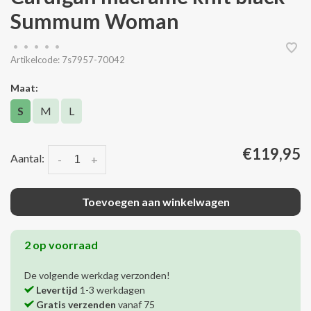
Summum Woman
•
•
•
•
•
Artikelcode:
7s7957-70042
Maat:
S
M
L
€119,95
Aantal:
-
+
Toevoegen aan winkelwagen
2 op voorraad
De volgende werkdag verzonden!
Levertijd
1-3 werkdagen
Gratis verzenden
vanaf 75