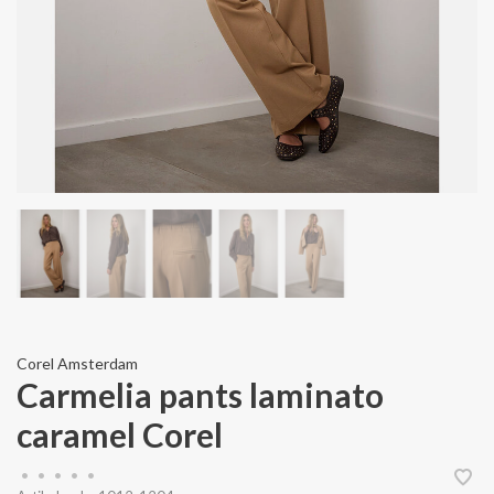
Corel Amsterdam
Carmelia pants laminato
caramel Corel
•
•
•
•
•