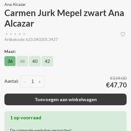
Ana Alcazar
Carmen Jurk Mepel zwart Ana
Alcazar
•
•
•
•
•
Artikelcode:
h23.040205.3427
Maat:
36
38
40
42
€159,00
Aantal:
-
+
€47,70
Toevoegen aan winkelwagen
1 op voorraad
De volgende werkdag verzonden!