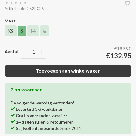
•
•
•
•
•
Artikelcode:
252P026
Maat:
XS
S
M
L
€189,90
Aantal:
-
+
€132,95
Toevoegen aan winkelwagen
2 op voorraad
De volgende werkdag verzonden!
Levertijd
1-3 werkdagen
Gratis verzenden
vanaf 75
14 dagen
ruilen & retourneren
Stijlvolle damesmode
Sinds 2011