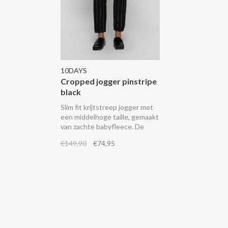
10DAYS
Cropped jogger pinstripe
black
Slim fit krijtstreep jogger met
een middelhoge taille, gemaakt
van zachte babyfleece. De
broek heeft een elastische
€149,90
€74,95
tailleband met trekkoord,
steekzakken, een fake
achterzak, elastische boorden
en een geborduurd ‘mini
stripes’ logo op de linker
broekspijp