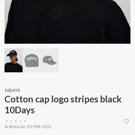
10DAYS
Cotton cap logo stripes black
10Days
•
•
•
•
•
Artikelcode:
20-948-6201