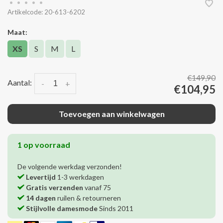
•
•
•
•
•
Artikelcode:
20-613-6202
Maat:
XS
S
M
L
€149,90
Aantal:
-
+
€104,95
Toevoegen aan winkelwagen
1 op voorraad
De volgende werkdag verzonden!
Levertijd
1-3 werkdagen
Gratis verzenden
vanaf 75
14 dagen
ruilen & retourneren
Stijlvolle damesmode
Sinds 2011