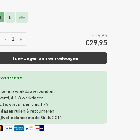
M
L
XL
€59,95
-
+
€29,95
Toevoegen aan winkelwagen
 voorraad
olgende werkdag verzonden!
vertijd
1-3 werkdagen
atis verzenden
vanaf 75
 dagen
ruilen & retourneren
ijlvolle damesmode
Sinds 2011