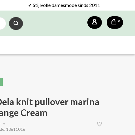
✔ Stijlvolle damesmode sinds 2011
0
ela knit pullover marina
ange Cream
•
•
de:
10611016