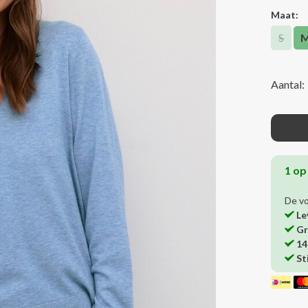
Maat:
S
Aantal:
1 op
De v
Le
Gr
14
St