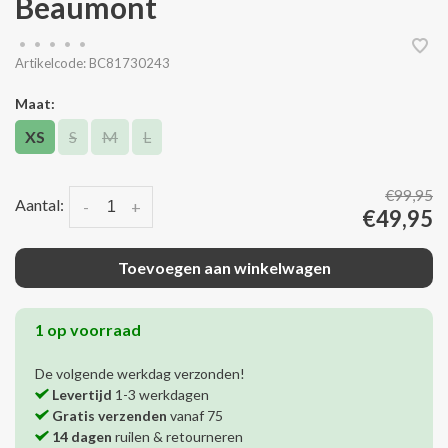
Beaumont
•
•
•
•
•
Artikelcode:
BC81730243
Maat:
XS
S
M
L
€99,95
Aantal:
-
+
€49,95
Toevoegen aan winkelwagen
1 op voorraad
De volgende werkdag verzonden!
Levertijd
1-3 werkdagen
Gratis verzenden
vanaf 75
14 dagen
ruilen & retourneren