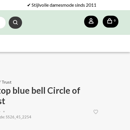
✔ Stijlvolle damesmode sinds 2011
0
f Trust
op blue bell Circle of
st
•
•
de:
SS26_45_2254