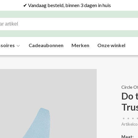
✔ Vandaag besteld, binnen 3 dagen in huis
soires
Cadeaubonnen
Merken
Onze winkel
Circle O
Do t
Tru
•
•
•
Artikelco
Maat: