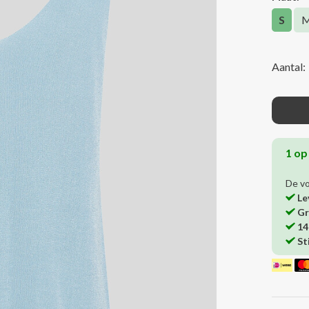
S
Aantal:
1 op
De v
Le
Gr
14
St