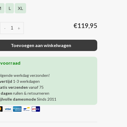
M
L
XL
€119,95
-
+
Toevoegen aan winkelwagen
 voorraad
olgende werkdag verzonden!
vertijd
1-3 werkdagen
atis verzenden
vanaf 75
 dagen
ruilen & retourneren
ijlvolle damesmode
Sinds 2011