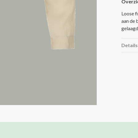
Overzi
Loose f
aan de 
gelaagd
Details