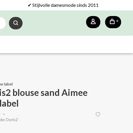
✔ Stijlvolle damesmode sinds 2011
0
e label
is2 blouse sand Aimee
label
•
•
de:
Doris2