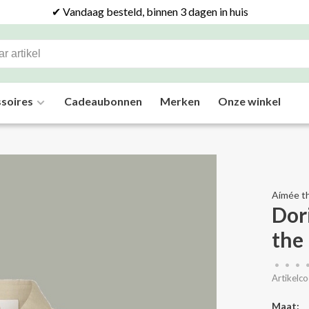
✔ Vandaag besteld, binnen 3 dagen in huis
soires
Cadeaubonnen
Merken
Onze winkel
Aímée th
Dor
the 
•
•
•
Artikelco
Maat: