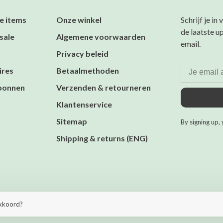
e items
Onze winkel
Schrijf je in
de laatste u
sale
Algemene voorwaarden
email.
Privacy beleid
ires
Betaalmethoden
bonnen
Verzenden & retourneren
Klantenservice
Sitemap
By signing up, 
Shipping & returns (ENG)
heme by
Huysmans.me
akkoord?