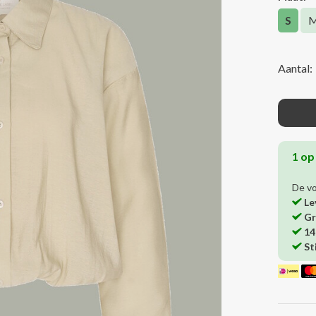
S
Aantal:
1 op
De v
Le
Gr
14
St