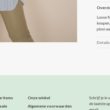
Overzi
Loose f
knopen,
plooi a
Details
e items
Onze winkel
Schrijf je in
de laatste u
sale
Algemene voorwaarden
email.