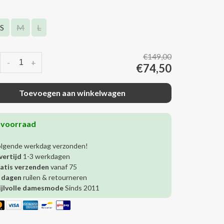
S
M
L
€149,00
-
+
€74,50
Toevoegen aan winkelwagen
 voorraad
olgende werkdag verzonden!
vertijd
1-3 werkdagen
atis verzenden
vanaf 75
 dagen
ruilen & retourneren
ijlvolle damesmode
Sinds 2011