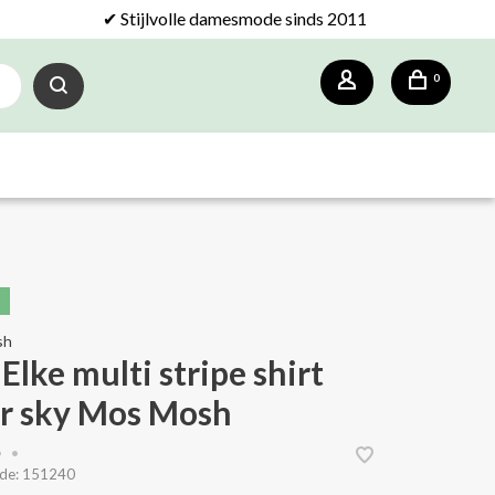
✔ Stijlvolle damesmode sinds 2011
0
sh
lke multi stripe shirt
ar sky Mos Mosh
•
•
de:
151240