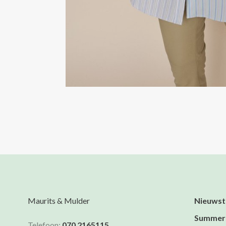
Maurits & Mulder
Nieuwst
Summer
Telefoon:
070 2165115