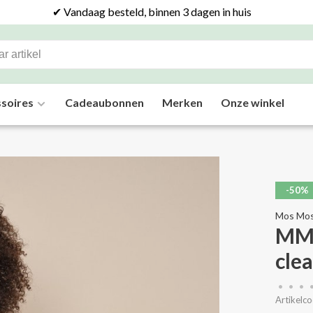
✔ Vandaag besteld, binnen 3 dagen in huis
soires
Cadeaubonnen
Merken
Onze winkel
-50%
Mos Mo
MME
cle
•
•
•
Artikelco