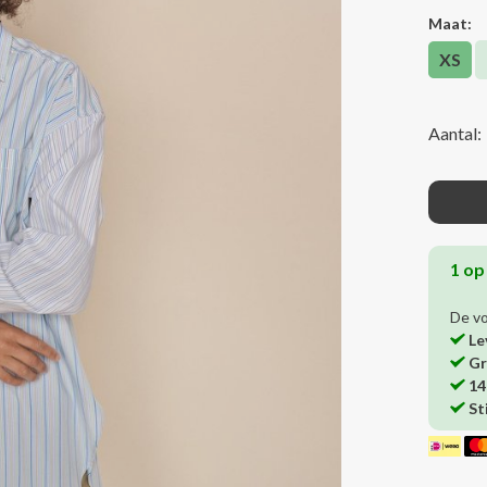
Maat:
XS
Aantal:
1 op
De v
Le
Gr
14
St