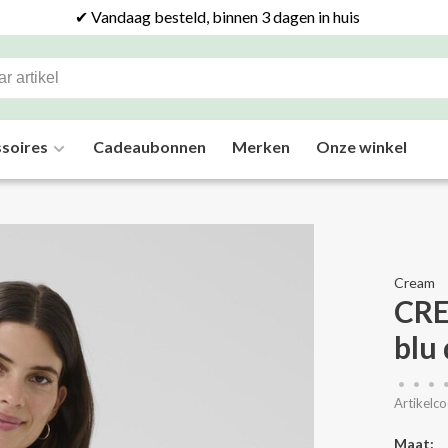
✔ Vandaag besteld, binnen 3 dagen in huis
soires
Cadeaubonnen
Merken
Onze winkel
Cream
CRE
blu
•
•
•
Artikelco
Maat: