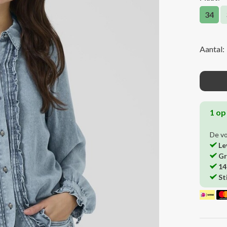
34
Aantal:
1 op
De v
Le
Gr
14
St