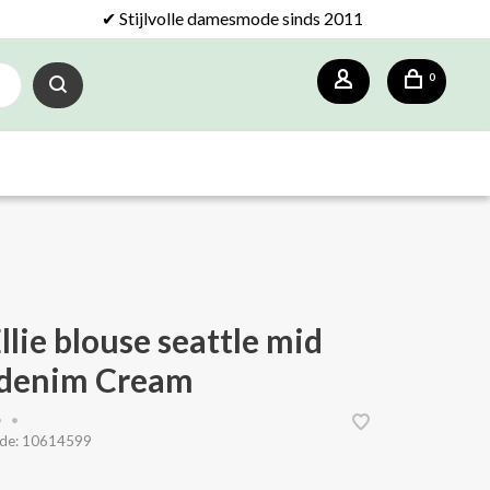
✔ Stijlvolle damesmode sinds 2011
0
llie blouse seattle mid
 denim Cream
•
•
de:
10614599