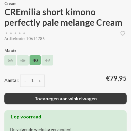
Cream
CREmilia short kimono
perfectly pale melange Cream
•
•
•
•
•
Artikelcode:
10614786
Maat:
36
38
40
42
€79,95
Aantal:
-
+
Toevoegen aan winkelwagen
1 op voorraad
De volgende werkdag verzonden!