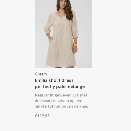
Cream
Emilia short dress
perfectly pale melange
Regular fit geweven jurk met
driekwart mouwen op een
lengte tot net boven de knie.
De jurk is gevoerd en versierd
€119,95
met borduurwerk.