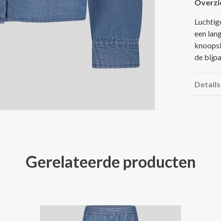
Overzi
Luchtig
een lan
knoopsl
de bijp
Details
Gerelateerde producten