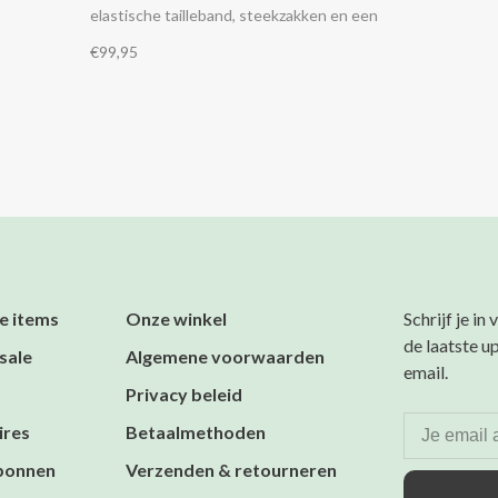
elastische tailleband, steekzakken en een
achterzak. Combineer het met de bijpassende
€99,95
Fawn blouse.
e items
Onze winkel
Schrijf je in
de laatste u
sale
Algemene voorwaarden
email.
Privacy beleid
ires
Betaalmethoden
bonnen
Verzenden & retourneren