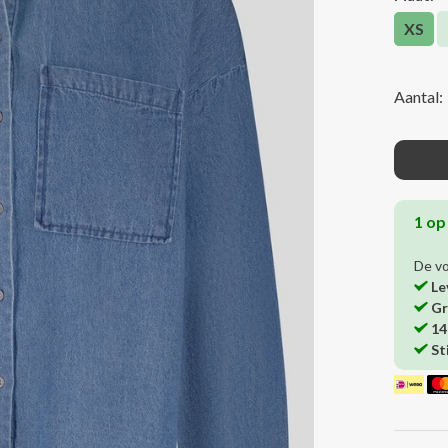
XS
Aantal:
1 op
De v
Le
Gr
14
St