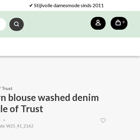
✔ Stijlvolle damesmode sinds 2011
0
f Trust
n blouse washed denim
le of Trust
•
•
de:
W25_41_2162