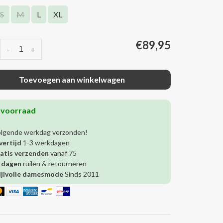
S
M
L
XL
€89,95
-
+
Toevoegen aan winkelwagen
 voorraad
olgende werkdag verzonden!
vertijd
1-3 werkdagen
atis verzenden
vanaf 75
 dagen
ruilen & retourneren
ijlvolle damesmode
Sinds 2011