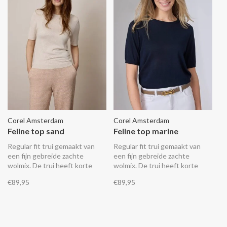
Corel Amsterdam
Corel Amsterdam
Feline top sand
Feline top marine
Regular fit trui gemaakt van
Regular fit trui gemaakt van
een fijn gebreide zachte
een fijn gebreide zachte
wolmix. De trui heeft korte
wolmix. De trui heeft korte
mouwen en een ribgebreide
mouwen en een ribgebreide
€89,95
€89,95
afwerking bij de ronde hals, de
afwerking bij de ronde hals, de
mouwen en de zoom.
mouwen en de zoom.