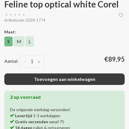
Feline top optical white Corel
•
•
•
•
•
Artikelcode:
2028-1774
Maat:
S
M
L
€89,95
Aantal:
-
+
Toevoegen aan winkelwagen
2 op voorraad
De volgende werkdag verzonden!
Levertijd
1-3 werkdagen
Gratis verzenden
vanaf 75
14 dagen
ruilen & retourneren