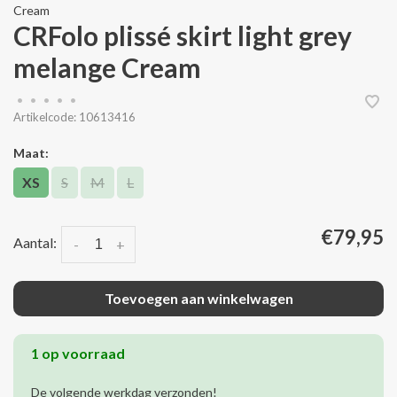
Cream
CRFolo plissé skirt light grey
melange Cream
•
•
•
•
•
Artikelcode:
10613416
Maat:
XS
S
M
L
€79,95
Aantal:
-
+
Toevoegen aan winkelwagen
1 op voorraad
De volgende werkdag verzonden!